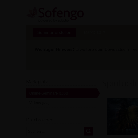
Seminar erstellen
Marktplatz
Wichtiger Hinweis:
Erweitere dein Bewusstsein - ver
Spirituel
Marktplatz
Online-Seminare
[1656]
Videos
[652]
Durchsuchen