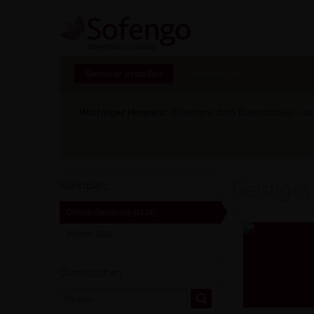
Seminar erstellen
Marktplatz
Wichtiger Hinweis:
Erweitere dein Bewusstsein - ver
Geistiges
Marktplatz
Online-Seminare
[1514]
Videos
[592]
Durchsuchen