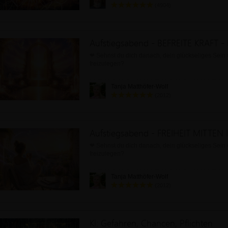
(4904)
❤ Sehnst du dich danach, dein glückseliges Sein
freizulegen?
❤ Möchtest du neue Dimensionen von Heilung u
Tanja Matthöfer-Wolf
Bewusstseinsöffnung erleben?
(2012)
Aufstiegsabend - FREIHEIT MITTEN
❤ Sehnst du dich danach, dein glückseliges Sein
freizulegen?
❤ Möchtest du neue Dimensionen von Heilung u
Tanja Matthöfer-Wolf
Bewusstseinsöffnung erleben?
(2012)
KI: Gefahren, Chancen, Pflichten