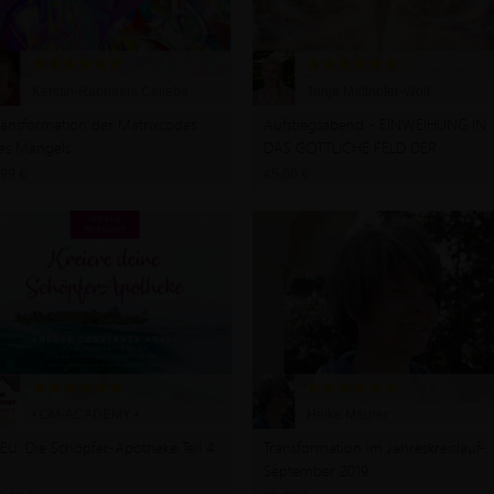
Kerstin-Raphaela Caliebe
Tanja Matthöfer-Wolf
ransformation der Matrixcodes
Aufstiegsabend - EINWEIHUNG IN
es Mangels
DAS GÖTTLICHE FELD DER
FREIHEIT
,99 €
45,00 €
• OM-ACADEMY •
Heike Maurer
EU: Die Schöpfer-Apotheke Teil 4
Transformation im Jahreskreislauf-
September 2019