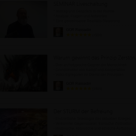
SEMINAR Liveschaltung
* Vortrag und Gespräch in der Runde
* Analyse, Fragen und Antworten
* Eine gemeinsame Realitäts-Steuerung
GOR Rassadin
Am Ende des Webinars machen wir eine gemeinsa
(4904)
Steuerung.
Warum gewinnt das Prinzip Zerstör
- Drei archetypische Gegner der Menschheit
- Grundstruktur von Kampf und Kooperation
- Volks-Egregoren im Dienst der Prinzipien
- Die Kulmination, die Ernte und die Zukunft
GOR Rassadin
(4904)
Der STURM der Befreiung
- Endzeitliche Teleologie des aktuellen Krieges
- Verkannter Gegenspieler: Iranische Zivilisation
- Historische, kosmische und ethische Auffassung