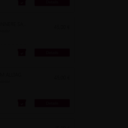
Details
Aufstiegsabend - BEFREITE KRAFT - INNERE SABOTEURE ERLÖSEN
45,00 €
 wieder
nd
Details
 IM ALLTAG
45,00 €
 wieder
nd
Details