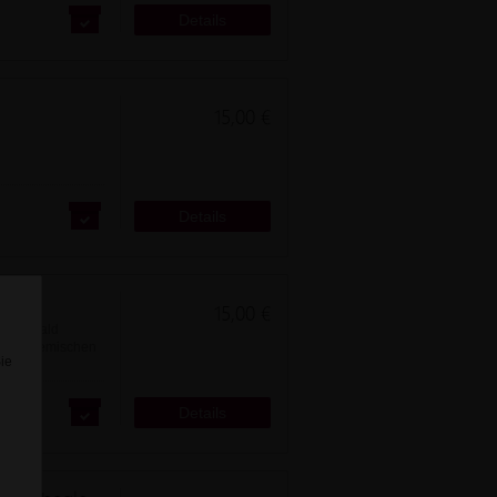
Details
15,00 €
en
Details
15,00 €
om Oswald
len systemischen
Sie
Details