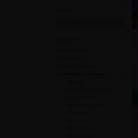
Sprache
T
Kategorien
d
9
Alle Kategorien
[8089]
Beratung
[825]
Körper & Seele
[2988]
Ausbildung & Workshops
[4276]
Astrologie
Persönlichkeitsentwicklung
Beruf & Finanzen
Emotionen & Charakter
Energiearbeit
Feng Shui
N
Geistiges Heilen
Körper & Seele