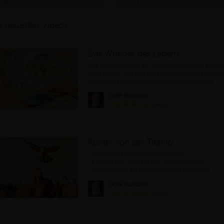
5,00 €
39,95 €
e neuesten Videos:
Das Wunder des Lebens
Das tiefe Begreifen der Beschaffenheit des Lebens
kommenden Zeit aus der Kategorie eines Privatv
Rang eines Selektionsparameters angehoben.
GOR Rassadin
(4904)
Runter von der Titanic!
- Seelisch-ethische Selbstreinigung
- Erinnerung > Besinnung > Reaktivierung
- Anschluss an die hyperboräische Mentalität
- Gesunde Zukunft nach dem Sturm
GOR Rassadin
(4904)