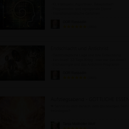
- KI. Intelligenz, Algoritmen, Bewusstsein
- Programmier- und egregoriale Ebene
- Transhumanistische Gefahren
- Erziehung, Meta-Programmierung, Zukunft
GOR Rassadin
(4904)
Endschlacht und Antichrist
- Geostrategische Lage und ihre Entwicklung
- Iran-Israel: 12-Tage-Krieg - was war das denn?
- Eschatologie und das Antichrist-Programm
- Was ist jetzt zu tun?
GOR Rassadin
(4904)
Aufstiegsabend - GÖTTLICHE ESSE
❤ Sehnst du dich danach, dein glückseliges Sein
freizulegen?
❤ Möchtest du neue Dimensionen von Heilung u
Tanja Matthöfer-Wolf
Bewusstseinsöffnung erleben?
(2012)