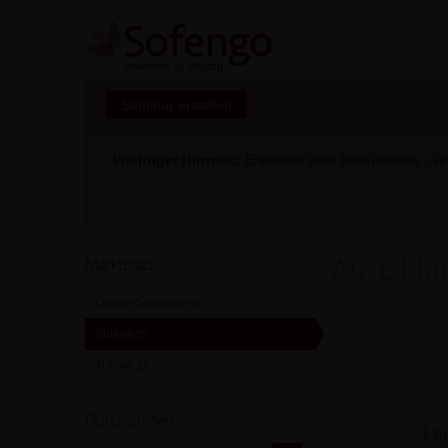
Seminar erstellen
Marktplatz
Wichtiger Hinweis:
Erweitere dein Bewusstsein - ver
Ausbildu
Marktplatz
Online-Seminare
[0]
Videos
[0]
Trainer
[0]
Durchsuchen
Lei