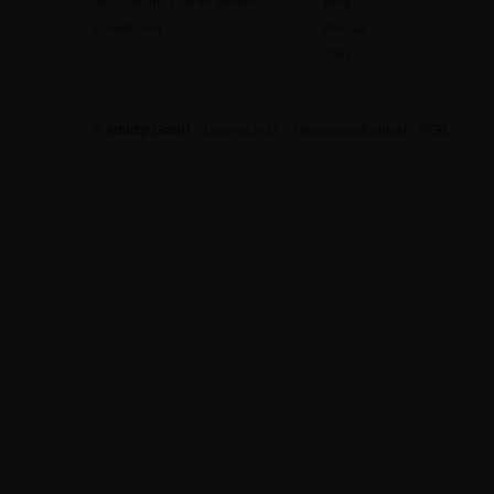
Jetzt Online-Trainer werden
Blog
Funktionen
Presse
Jobs
© edudip GmbH
Datenschutz
Impressum/Kontakt
AGB