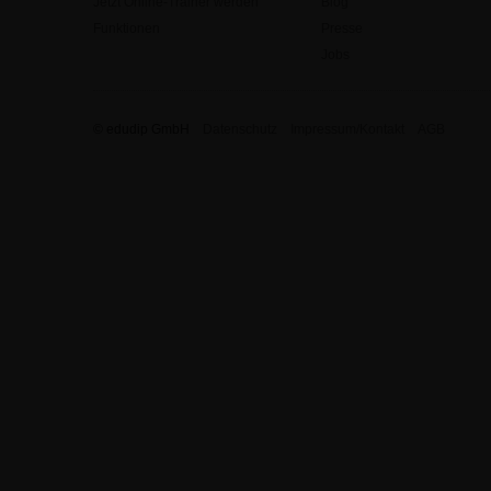
Jetzt Online-Trainer werden
Blog
Funktionen
Presse
Jobs
© edudip GmbH
Datenschutz
Impressum/Kontakt
AGB