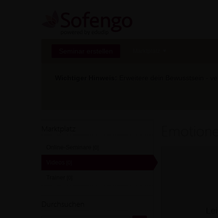
Seminar erstellen
Marktplatz
Wichtiger Hinweis:
Erweitere dein Bewusstsein - ver
Emotione
Marktplatz
Online-Seminare
[0]
Videos
[0]
Trainer
[0]
Durchsuchen
Lei