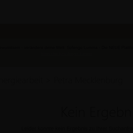
wusstsein - verändere deine Welt. Sofengo Lumina - Die NEUE Plattform
https://bit.ly/sofengo-lumina
nergiearbeit > Petra Mecklenburg
Kein Ergebni
Leider konnte kein Ergebnis zu Ihrer Suchanf