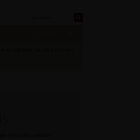
Registrieren
Login
 für spirituelle live online Seminare:
s.
rage gefunden werden.