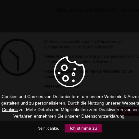
Jetzt selbst ein Online-Seminar er
Wir haben festgestellt, dass Ihre Uhrzeit von der
voreingestellten Zeitzone (MEZ) abweicht.
Vielleicht ist Ihre Computer-Uhr anders eingestellt oder 
befinden sich in einer anderen Zeitzone?
Folgende Zeitzonen haben wir als Vorschlag für Sie
bestimmt:
Passende Zeitzonen
 Cookies und Cookies von Drittanbietern, um unsere Webseite & Anzeig
u gestalten und zu personalisieren. Durch die Nutzung unserer Webseit
Ist Ihre Zeitzone nicht aufgeführt?
n
Cookies
zu. Mehr Details und Möglichkeiten zum Deaktivieren von ein
Speicher
Verfahren entnehmen Sie unserer
Datenschutzerklärung
.
Ich stimme zu
Nein, danke.