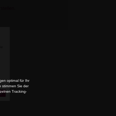
stellen.
Sie
en optimal für Ihr
e stimmen Sie der
zelnen Tracking-
n