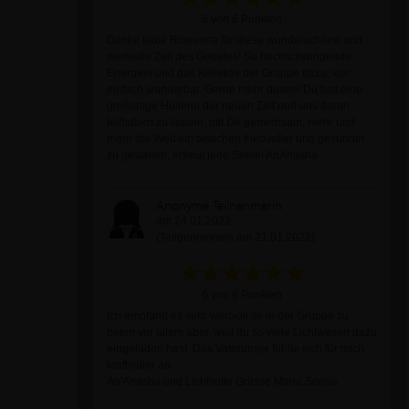
6 von 6 Punkten
Danke liebe Rowenna für diese wunderschöne und
wertvolle Zeit des Gebetes! So hochschwingende
Energien und das Kollektiv der Gruppe dazu, war
einfach wunderbar. Gerne mehr davon! Du bist eine
großartige Heilerin der neuen Zeit und uns daran
teilhaben zu lassen, mit Dir gemeinsam, mehr und
mehr die Welt ein bisschen friedvoller und gesünder
zu gestalten, erfreut jede Seele! AnAnasha
Anonyme Teilnehmerin
am 24.01.2022
(Teilgenommen am 21.01.2022)
6 von 6 Punkten
Ich empfand es sehr wertvoll so in der Gruppe zu
beten vor allem aber, weil du so viele Lichtwesen dazu
eingeladen hast. Das Vaterunser fühlte sich für mich
kraftvoller an.
An'Anasha und Lichtvolle Grüsse Maria Soreia