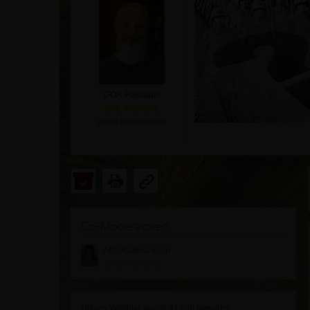
GOR Rassadin
(
4904
Bewertungen)
Co-Moderatoren
AERA altera-team
Dieses Webinar wurde
31
mal bewertet