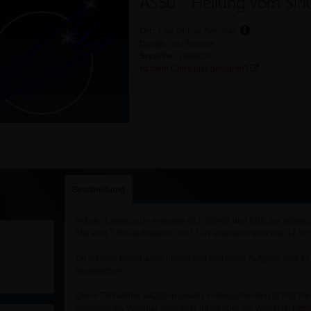
AS50 - Heilung vom Sirius
Ort:
Live Online-Seminar
Datum:
auf Anfrage
Sprache:
Deutsch
Ist mein Computer geeignet?
Beschreibung
In tiefer Liebe zu dir erwarten dich RGNR und KRK zur Vollend
Mal wird TJRK aufsteigen und LLJN erzeugen über alle 12 Sch
Dir werden Botschaften überbracht und deine Aufgabe wird es 
umzusetzen.
Deine Teilnahme setzt den jeweils vorhergehenden Schritt der
entweder als Webinar oder aber direkt über die Webseite
http