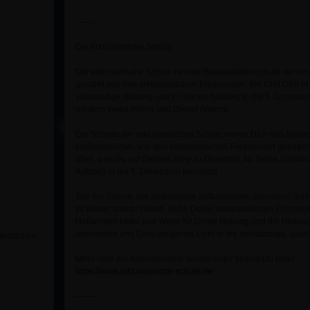
--------
Die Arkturianische Schule
Die arkturianische Schule ist eine Bewusstseinsschule der neue
genährt aus den arkturianischen Frequenzen. Sie führt Dich in
vollständige Klärung und in Deinen Aufstieg in die 5. Dimensio
mit dem freien Willen und Deiner Absicht.
Die Schritte der arkturianischen Schule lehren Dich das Reis
kontinuierlicher, von den arkturianischen Frequenzen getrage
alles, was Du auf Deinem Weg zu Dir selbst, für Deine volls
Aufstieg in die 5. Dimension benötigst.
Ziel der Schule, der aufeinander aufbauenden, einzelnen Schritte
zu führen und zu halten, in Dir Deine arkturianischen Erinneru
Heilweisen Mittel und Wege für Deine Heilung und die Heilun
übermitteln und Dein ureigenes Licht in die vollständige, allum
Herzlichen
Mehr über die Arkturianische Schule unter findest Du unter
https://www.arkturianische-schule.de
--------