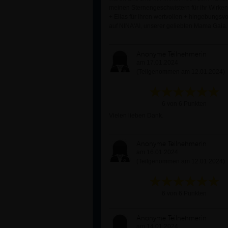
meinen Sternengeschwistern für ihr Wirke
+ Elias für ihren wertvollen + hingebungsvo
auf NINA'AI, unserer geliebten Mama Gaia.
Anonyme Teilnehmerin
am 17.01.2024
(Teilgenommen am 12.01.2024)
6 von 6 Punkten
Vielen lieben Dank.
Anonyme Teilnehmerin
am 16.01.2024
(Teilgenommen am 12.01.2024)
6 von 6 Punkten
Anonyme Teilnehmerin
am 14.01.2024