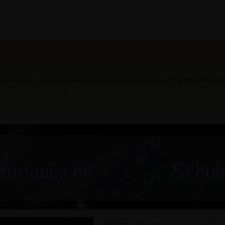
wusstsein - verändere deine Welt. Sofengo Lumina - Die NEUE Plattform
https://bit.ly/sofengo-lumina