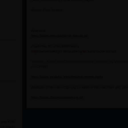
Gern beantworte ich jede Deiner Fragen.
Rainer Elias Strebel
Webseite:
https://www.arkturianische-schule.de
Akademie mit allen Webinaren
https://www.sofengo.de/academy/arcturianische-schule
Youtube - Kanal vom Dimensionssprung, welcher die Videos u
einschließt
https://www.youtube.com/dimensionssprungde
Webseite Dimensionssprung für weitere Infomationen und den
https://www.dimensionssprung.de
R und KRK
 Ich danke