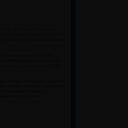
n Zeit. Sie ist geführt, getragen und
 Dein vollständiges Bewusstsein, die
n. Sie wirkt ohne Implantate ausschließlich
en mit Deiner Merkaba und sind ein
ner, Entwicklungsprozess und beinhalten
tändige Klärung, Bewusstwerdung und den
 ist es, Dich in die aktuelle Zeitqualität
ngen zu öffnen, Dir mit den arkturianischen
g Deines herrlichen Planeten zu
fassende Kraft zu geleiten.