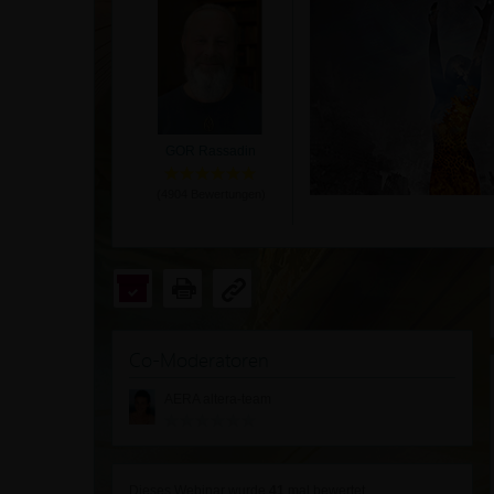
GOR Rassadin
(
4904
Bewertungen)
Co-Moderatoren
AERA altera-team
Dieses Webinar wurde
41
mal bewertet