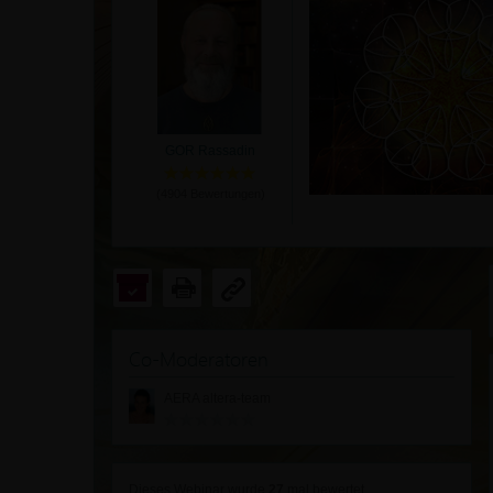
GOR Rassadin
(
4904
Bewertungen)
Co-Moderatoren
AERA altera-team
Dieses Webinar wurde
27
mal bewertet