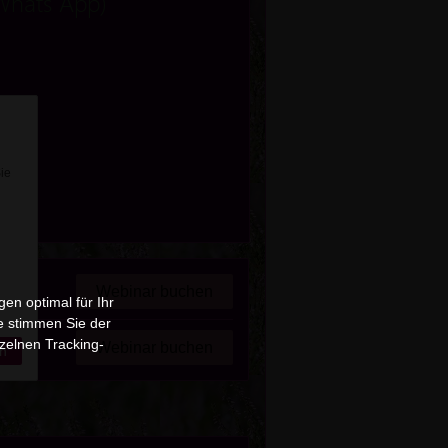
Whats App)
Sie
Webinar buchen
en optimal für Ihr
e stimmen Sie der
zelnen Tracking-
Webinar buchen
n