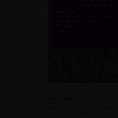
6 von 6 Punkten
Liebe Chela,
wie immer absolut zutreffend, auf den Punk
und mega unterstützend!
Tausend Dank!
Anette
Preise & Funktionen
Sofengo
Preise
Über uns
Jetzt Online-Trainer werden
Blog