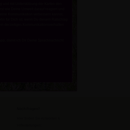
ig und mit Unterstützung der Karten den
rst wie Deine Umwelt darauf reagiert und
Deine Kommunikation verbessern kannst,
ohn für Dich ist, wenn Du diesem Ratschlag
 Dein derzeitiges Kommunikationsverhalten
App, damit ich Dir Deine Sprachnachricht
Noch Fragen?
Hier finden Sie Antworten &
Hilfestellungen: