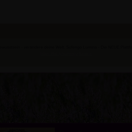
wusstsein - verändere deine Welt. Sofengo Lumina - Die NEUE Plattform
https://bit.ly/sofengo-lumina