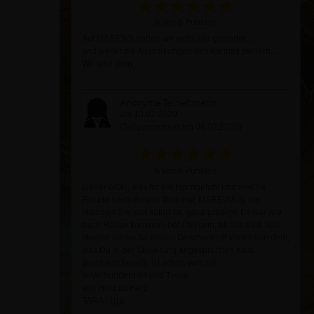
6 von 6 Punkten
Auf MAREWA haben wir wohl alle gewartet....
und weiter die Auswirkungen des Karmas steuern...
Wir sind dran....
Anonyme Teilnehmerin
am 10.02.2020
(Teilgenommen am 06.02.2020)
6 von 6 Punkten
Lieber GOR, was für ein Hochgefühl und welche
Freude nach diesem Webinar. MAREWA ist der
Hammer. Sie war sofort da, ganz präsent. Es war wie
nach Hause kommen, behütet sein, alt bekannt. Von
Herzen danke für dieses Geschenk!!!!! Vieles von dem,
was Du in der Steuerung angesprochen hast,
geschieht bereits, ist schon vertraut.
In Verbundenheit und Treue
von Herz zu Herz
TARA :-)))))