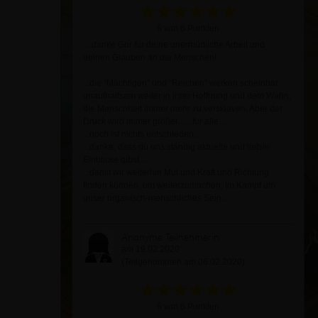
6 von 6 Punkten
....danke Gor für deine unermüdliche Arbeit und
deinen Glauben an die Menschen!
...die "Mächtigen" und "Reichen" werken scheinbar
unaufhaltsam weiter in ihrer Hoffnung und dem Wahn,
die Menschheit immer mehr zu versklaven. Aber der
Druck wird immer größer... ...für alle...
...noch ist nichts entschieden...
...danke, dass du uns ständig aktuelle und tiefste
Einblicke gibst...
...damit wir weiterhin Mut und Kraft und Richtung
finden können, um weiterzumachen, im Kampf um
unser organisch-menschliches Sein...
Anonyme Teilnehmerin
am 19.02.2020
(Teilgenommen am 06.02.2020)
6 von 6 Punkten