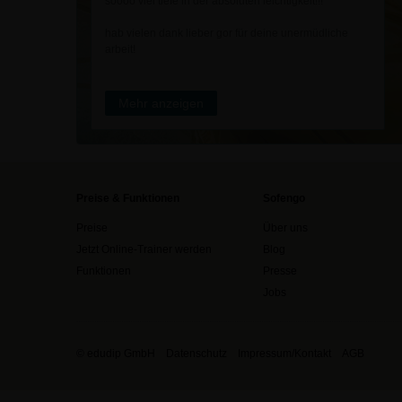
soooo viel tiefe in der absoluten leichtigkeit!!!
hab vielen dank lieber gor für deine unermüdliche
arbeit!
Mehr anzeigen
Preise & Funktionen
Sofengo
Preise
Über uns
Jetzt Online-Trainer werden
Blog
Funktionen
Presse
Jobs
© edudip GmbH
Datenschutz
Impressum/Kontakt
AGB