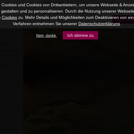
 Cookies und Cookies von Drittanbietern, um unsere Webseite & Anzeig
u gestalten und zu personalisieren. Durch die Nutzung unserer Webseit
Ist Ihre Zeitzone nicht aufgeführt?
n
Cookies
zu. Mehr Details und Möglichkeiten zum Deaktivieren von ein
Speicher
Verfahren entnehmen Sie unserer
Datenschutzerklärung
.
Ich stimme zu
Nein, danke.
neues,
s, was die
Und Du hast
ch
-)))))
noch einige