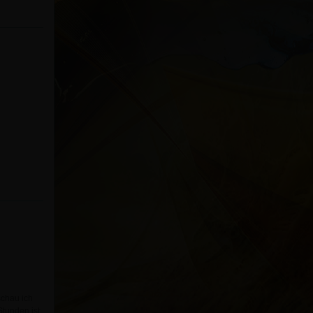
schau ich
tunden ist