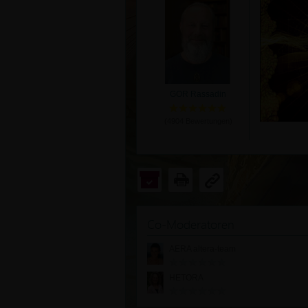
GOR Rassadin
(
4904
Bewertungen)
Co-Moderatoren
AERA altera-team
HETORA