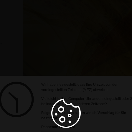
e
Wir haben festgestellt, dass Ihre Uhrzeit von der
voreingestellten Zeitzone (MEZ) abweicht.
Vielleicht ist Ihre Computer-Uhr anders eingestellt oder 
befinden sich in einer anderen Zeitzone?
Folgende Zeitzonen haben wir als Vorschlag für Sie
bestimmt:
Passende Zeitzonen