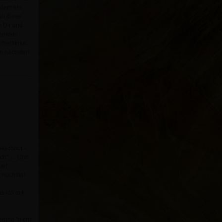
zdem ein
ll diese
e Dir und
ernden
erherhinke.
en nächsten
geschaut -
ch"..... Und
harf
zt nochmal
s ich mir
rung "nicht