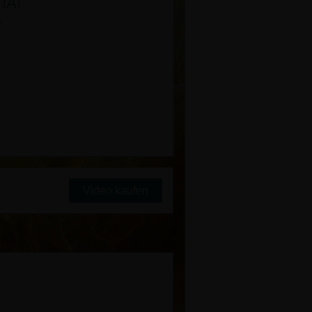
TÄT
s
Video kaufen