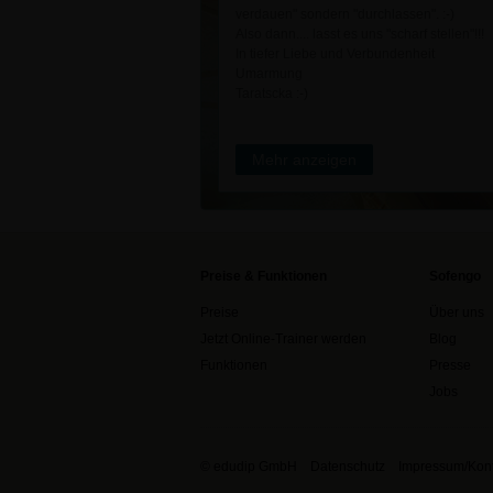
verdauen" sondern "durchlassen". :-)
Also dann.... lasst es uns "scharf stellen"!!!
In tiefer Liebe und Verbundenheit
Umarmung
Taratscka :-)
Mehr anzeigen
Preise & Funktionen
Sofengo
Preise
Über uns
Jetzt Online-Trainer werden
Blog
Funktionen
Presse
Jobs
© edudip GmbH
Datenschutz
Impressum/Kont