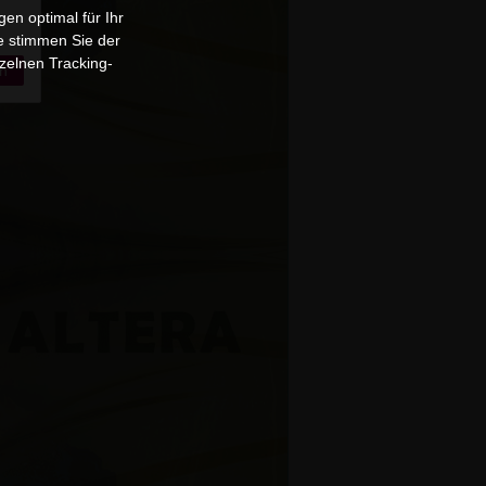
en optimal für Ihr
e stimmen Sie der
zelnen Tracking-
n