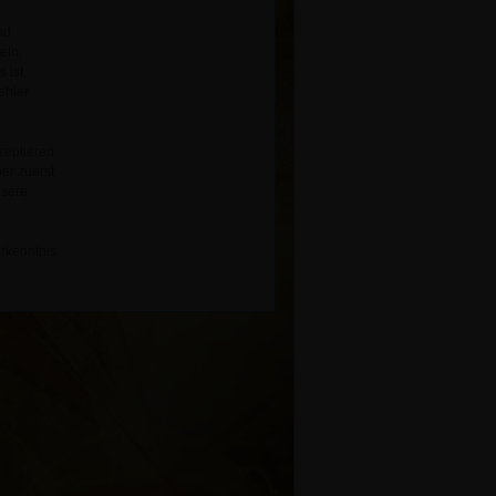
nd
eln,
 ist,
ehler
zeptieren
er zuerst
nsere
Erkenntnis