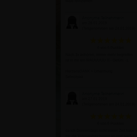
Male reinziehen.
Anonyme Teilnehmerin
am 28.01.2019
(Teilgenommen am 24.01.2019)
6 von 6 Punkten
Nach 3x anhören, immer mehr begreifen
ist in mir ein WAUUUUU !!! - Gefühl :-).
HerzensDANK + Umarmung
Selecoyaa
Anonyme Teilnehmerin
am 27.01.2019
(Teilgenommen am 24.01.2019)
6 von 6 Punkten
da ich Donnerstags nicht immer Zeit habe 
mir die Videoaufzeichnung an und nach 2 S