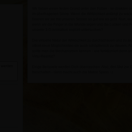
Wir lieben einen festen Grund unter den Füßen - im direkten u
im übertragenen Sinne. Wenn die Wirklichkeit anfängt zu wack
fixieren wir sie mit unseren Sinnen so gut wie es geht. Nun, was
wenn wir die Finger in die Wunde legen und die Lücken und F
unserer 3-D Animation explizit untersuchen?
Die virtuelle Natur der Wirklichkeit zu durchschauen und zu ak
öffnet neue Möglichkeiten sie auch schöpferisch zu steuern. Ab
sollte man die Mechanismen kennen - wie funktioniert denn u
Virtu-Realität?
r werden
Einge Beispiele werden Dich überraschen. Also, den Mut zur 
freischalten - dann macht auch die Matrix Spass :-)