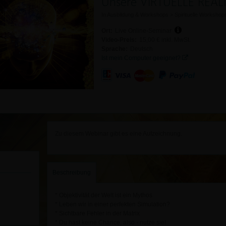
Unsere VIRTUELLE REALI
In
Ausbildung & Workshops
>
Spirituelle Workshop
Ort:
Live Online-Seminar
Video-Preis:
15,00 € inkl. MwSt.
Sprache:
Deutsch
Ist mein Computer geeignet?
Zu diesem Webinar gibt es eine Aufzeichnung.
Beschreibung
* Objektivität der Welt ist ein Mythos
* Leben wir in einer perfekten Simulation?
* Sichtbare Fehler in der Matrix
* Du hast keine Chance, also - nutze sie!