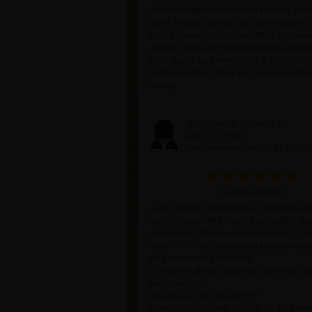
meine Aufmerksamkeit leider hinüber. Trot
super Thema. Sag mal Gor woher hast Du a
Infos ? Super das öffnet den Blick ich dank
deinem Team von Herzen für diese veränd
Infos. Super auch wenn ich 1-2 Tage " hint
Nochmals lieben Dank ich freu mich auf d
Vortrag.
Anonyme Teilnehmerin
am 27.01.2019
(Teilgenommen am 24.01.2019)
6 von 6 Punkten
Lieber Bruder, dreimal habe ich es jetzt an
studiert, jedes Wort. Jetzt ist es endlich "dur
es jubiliert in mir eine riesige Freude!!! "Sc
stellen..." :-) Auch das Mantra bekommt jet
eine ganz neue Bedeutung.
Es ist bei Gott das Größte und Schönste, wa
vorstellen kann.
Ich danke dir von Herzen!!!!!!!
Danke auch nochmal an KÜR für die Erinne