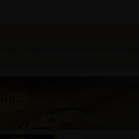
wusstsein - verändere deine Welt. Sofengo Lumina - Die NEUE Plattform
https://bit.ly/sofengo-lumina