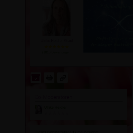
Ulrike Heidler-Graul
(
1810
Bewertungen)
Co-Moderatoren
Ulrike Heidler
Dieses Webinar wurde
17
mal bewertet