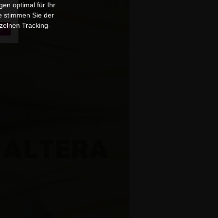
en optimal für Ihr
e stimmen Sie der
zelnen Tracking-
n