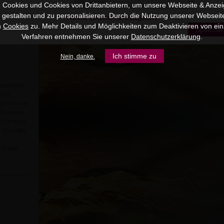
 Cookies und Cookies von Drittanbietern, um unsere Webseite & Anzeig
u gestalten und zu personalisieren. Durch die Nutzung unserer Webseit
Ist Ihre Zeitzone nicht aufgeführt?
n
Cookies
zu. Mehr Details und Möglichkeiten zum Deaktivieren von ein
Speicher
Verfahren entnehmen Sie unserer
Datenschutzerklärung
.
Ich stimme zu
Nein, danke.
ast immer
llen
gt sich wie
chlossen,
 ich mich
t Sokrates:
e Grüße