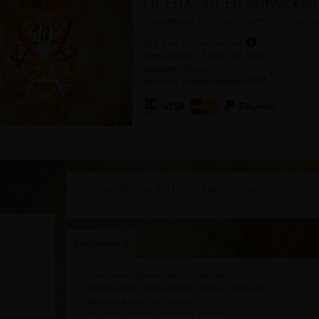
LICHTKÖRPER entwickel
In
Ausbildung & Workshops
>
Spirituelle Workshop
Ort:
Live Online-Seminar
Video-Preis:
15,00 € inkl. MwSt.
Sprache:
Deutsch
Ist mein Computer geeignet?
Zu diesem Webinar gibt es eine Aufzeichnung.
Beschreibung
* Physis, Aura, Ätherkörper, Lichtkörper
* Körpermuster, Raum-Muster und die Strahlung
* Aktivierung und Entwicklung
* Im "Licht-Quanten-Computer" wirken