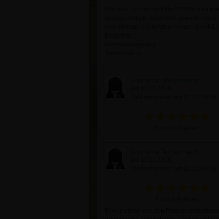
Wahrheit - so rein und klar!!!!!!!! Du hast all
ausgesprochen, worauf ich gewartet habe,
eine Wohltat. Aus tiefstem Herzen DANKE l
Bruder!!!!! :-)
Herzensumarmung
Taratschka :-)
Anonyme Teilnehmerin
am 18.12.2018
(Teilgenommen am 12.12.2018)
6 von 6 Punkten
Anonyme Teilnehmerin
am 17.12.2018
(Teilgenommen am 12.12.2018)
6 von 6 Punkten
Er war wieder ein, den Prozess unterstütz