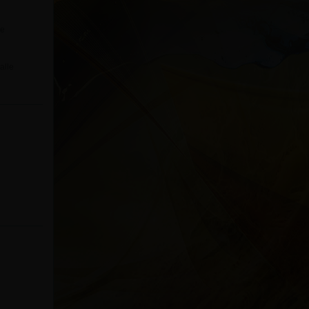
ge
alle