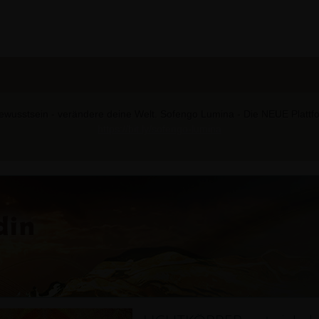
wusstsein - verändere deine Welt. Sofengo Lumina - Die NEUE Plattform
https://bit.ly/sofengo-lumina