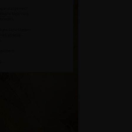
ig und allgemein:
chtvolle Meta-Aura.
uriertes.
digen Licht-Mustern.
eines Wesens -
..
spürbarer.
...