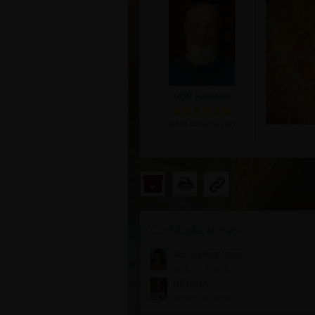
GOR Rassadin
(
4904
Bewertungen)
Co-Moderatoren
AERA altera-team
HETORA