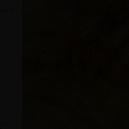
es
 jedes Wort
ieber
endes,