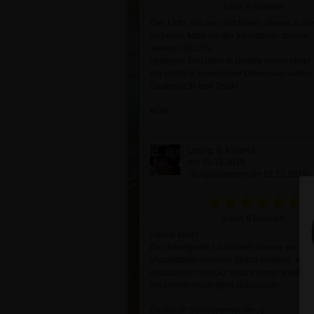
6 von 6 Punkten
Das Licht, das wir sind fühlen, dieses in u
zu holen, kann mit der Information darüber
seinem WESEN,
gelingen. Einfühlen in unsere wahre Natur
die Macht in kosmischer Dimension walten
Danke GOR und Team!
KÜR
Urolig & Kalama
am 25.12.2018
(Teilgenommen am 12.12.2018)
6 von 6 Punkten
Danke euch!
Das Intelligente-Licht-Netzt ist eine sehr st
Visualisation unseres Selbst-Körpers. Ich k
nachspüren und Gor macht immer wieder T
mit seinen unzähligen Schlüsseln.
Danke dir Schlüsselmeister :-)