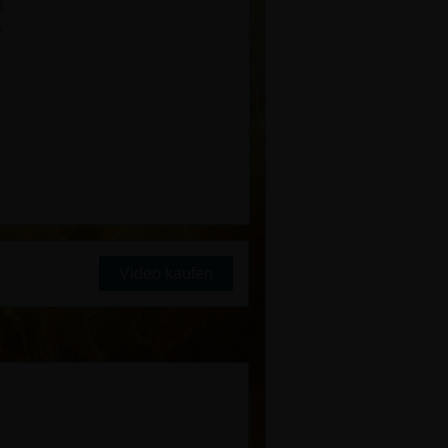
n
s
Video kaufen