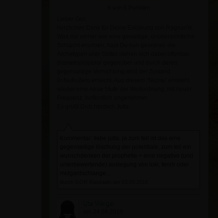
6 von 6 Punkten
Lieber Gor,
herzlichen Dank für Deine Erklärung von Ragnarök.
Was mir vorher wie eine gewaltige, unübersichtliche
Schlacht erschien, hast Du nun geordnet: die
Archetypen aller Götter stehen sich dabei offenbar
diametral/dipolar gegenüber und durch deren
gegenseitige Vernichtung wird der Zustand
0=Null=Zero erreicht. Aus diesem "Nichts" entsteht
wieder eine neue Stufe der Weltordnung, mit neuer
Frequenz, hoffentlich angenehmer....
Es grüßt Dich herzlich Jutta
Kommentar: liebe jutta, ja zum teil ist das eine
gegenseitige löschung der potentiale, zum teil ein
wunschdenken der prophetie + eine negative (und
unterbewertende) auslegung von loki, fenrir oder
midgardschlange...
durch GOR Rassadin am 03.09.2018
Uta Weigel
am 24.08.2018