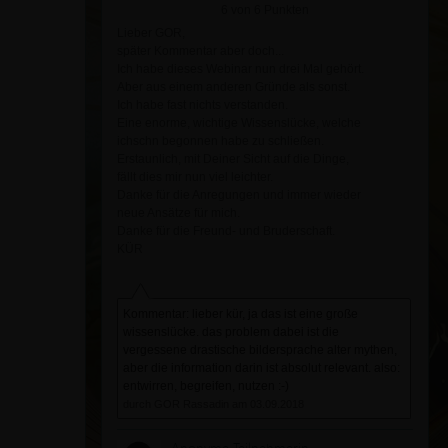
6 von 6 Punkten
Lieber GOR,
später Kommentar aber doch...
Ich habe dieses Webinar nun drei Mal gehört.
Aber aus einem anderen Gründe als sonst.
Ich habe fast nichts verstanden.
Eine enorme, wichtige Wissenslücke, welche
ichschn begonnen habe zu schließen.
Erstaunlich, mit Deiner Sicht auf die Dinge,
fällt dies mir nun viel leichter.
Danke für die Anregungen und immer wieder
neue Ansätze für mich.
Danke für die Freund- und Bruderschaft.
KÜR
Kommentar: lieber kür, ja das ist eine große
wissenslücke. das problem dabei ist die
vergessene drastische bildersprache alter mythen,
aber die information darin ist absolut relevant. also:
entwirren, begreifen, nutzen :-)
durch GOR Rassadin am 03.09.2018
Anonyme Teilnehmerin