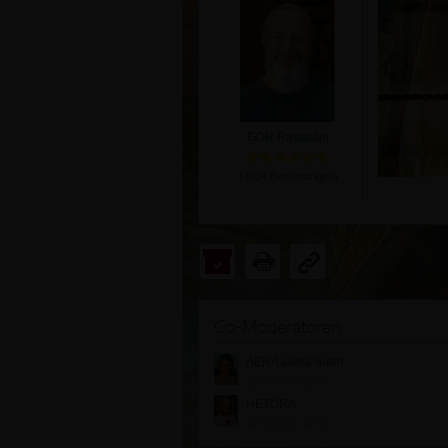
GOR Rassadin
(
4904
Bewertungen)
Co-Moderatoren
AERA altera-team
HETORA