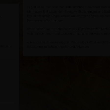
Es gibt keine materielle Manifestation ohne eine ausreichend
Information, füllt passende informative Strukturen aus und bleib
e
Das ist der simple Grund, warum wolkenweiche Absichten meist 
Bewusstseins-Technologie.
Heute packen wir die Schatzkiste aus, legen die besten Metho
systematisch durch - und analysieren gemeinsam, was, wann u
Wie erschaffe ich meine eigenen Werkzeuge? Wann macht das 
 und liebe
Neukreation zu achten? Fragen und Antworten...