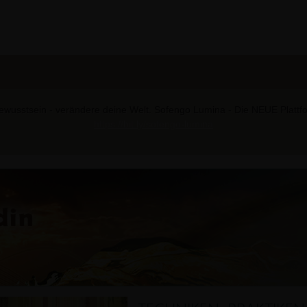
wusstsein - verändere deine Welt. Sofengo Lumina - Die NEUE Plattform
https://bit.ly/sofengo-lumina