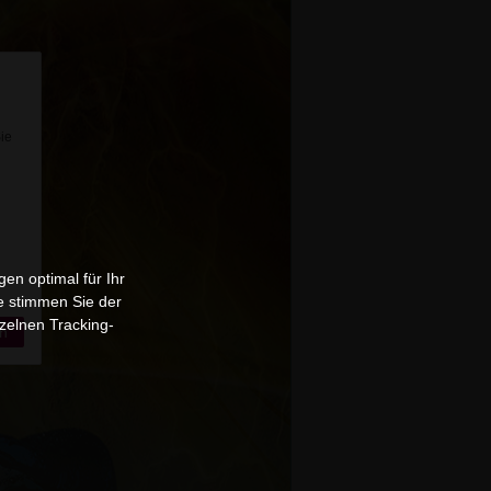
Sie
en optimal für Ihr
e stimmen Sie der
zelnen Tracking-
n