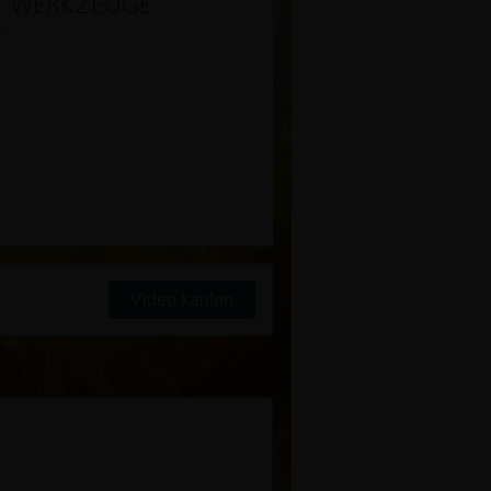
N, WERKZEUGE
s
Video kaufen