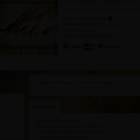
TECHNIKEN, PRAKTIKE
In
Ausbildung & Workshops
>
Spirituelle Workshop
Ort:
Live Online-Seminar
Video-Preis:
15,00 € inkl. MwSt.
Sprache:
Deutsch
Ist mein Computer geeignet?
Zu diesem Webinar gibt es eine Aufzeichnung.
Beschreibung
- Methoden: Pro und Contra
- Gute Technologien aus der Schatzkiste
- Über die Bewusstseins-Technik hinaus
- Gemeinsame Einsatzbereiche