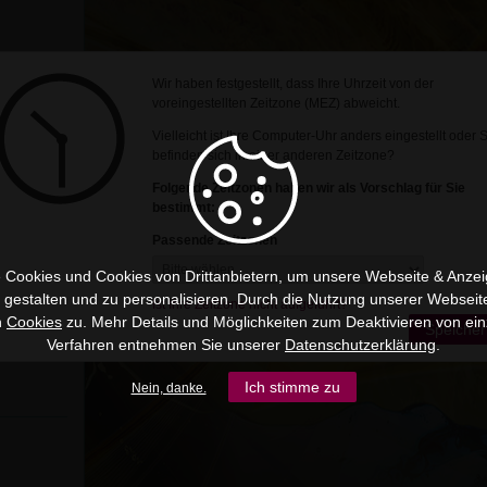
Wir haben festgestellt, dass Ihre Uhrzeit von der
voreingestellten Zeitzone (MEZ) abweicht.
Vielleicht ist Ihre Computer-Uhr anders eingestellt oder 
befinden sich in einer anderen Zeitzone?
Folgende Zeitzonen haben wir als Vorschlag für Sie
bestimmt:
Passende Zeitzonen
 Cookies und Cookies von Drittanbietern, um unsere Webseite & Anzeig
nstehen,
u gestalten und zu personalisieren. Durch die Nutzung unserer Webseit
können wir
Ist Ihre Zeitzone nicht aufgeführt?
nstatt dass
n
Cookies
zu. Mehr Details und Möglichkeiten zum Deaktivieren von ein
Speicher
 in den
Verfahren entnehmen Sie unserer
Datenschutzerklärung
.
st
Ich stimme zu
Nein, danke.