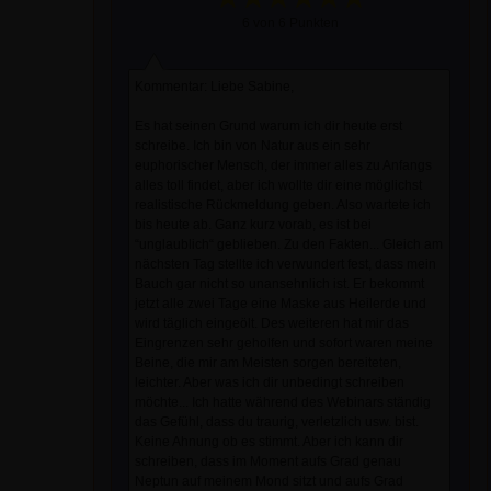
6 von 6 Punkten
Kommentar: Liebe Sabine,
Es hat seinen Grund warum ich dir heute erst
schreibe. Ich bin von Natur aus ein sehr
euphorischer Mensch, der immer alles zu Anfangs
alles toll findet, aber ich wollte dir eine möglichst
realistische Rückmeldung geben. Also wartete ich
bis heute ab. Ganz kurz vorab, es ist bei
“unglaublich“ geblieben. Zu den Fakten... Gleich am
nächsten Tag stellte ich verwundert fest, dass mein
Bauch gar nicht so unansehnlich ist. Er bekommt
jetzt alle zwei Tage eine Maske aus Heilerde und
wird täglich eingeölt. Des weiteren hat mir das
Eingrenzen sehr geholfen und sofort waren meine
Beine, die mir am Meisten sorgen bereiteten,
leichter. Aber was ich dir unbedingt schreiben
möchte... Ich hatte während des Webinars ständig
das Gefühl, dass du traurig, verletzlich usw. bist.
Keine Ahnung ob es stimmt. Aber ich kann dir
schreiben, dass im Moment aufs Grad genau
Neptun auf meinem Mond sitzt und aufs Grad