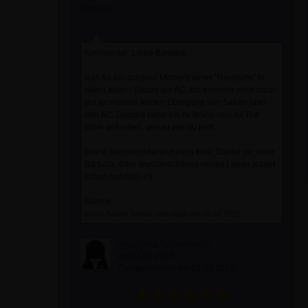
Barbara
Kommentar: Liebe Barbara,
was für ein schöner Moment eines "Neustarts" in
dein Leben - Saturn am AC. Ich erinnere mich noch
gut an meinen letzten Übergang von Saturn über
den AC. Damals habe ich zu Bruno und zu The
Work gefunden, genau wie du jetzt...
Deine Nachricht berührt mich total. Danke dir, liebe
Barbara. Dein wunderschönes neues Leben wartet
schon auf dich. <3
Sabine
durch Sabine Bends, Astrologin am 03.09.2015
Anonyme Teilnehmerin
am 02.09.2015
(Teilgenommen am 01.09.2015)