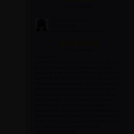
6 von 6 Punkten
Anonyme Teilnehmerin
am 03.09.2015
(Teilgenommen am 01.09.2015)
6 von 6 Punkten
Liebe Sabine,
ich bleibe jetzt einfach mal beim "du", ich hoffe, dass
es so in Ordnung ist. Das Webinar war ein guter
Einstieg für mich. In wenigen Wochen geht Saturn ein
letztes Mal über meinen Aszendenten. Nichts hat der
Prüfung bisher standgehalten, aber nun habe ich die
Möglichkeit endlich so zu leben, wie ich es immer
schon wollte. In meiner Psyche liegt allerdings noch
einiges im Argen. Durch Dich habe ich auch den
Kontakt zum Bruno-Gröning-Freundeskreis
aufgenommen. Du hast ihn in einem veröffentlichten
Webinar vorgestellt. In zwei Wochen ist mein erstes
Treffen. Ich werde, wenn es zeitlich möglich ist, noch
an vielen Webinaren von dir teilnehmen.
Danke, dass es dich gibt.