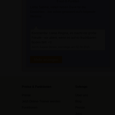
6 von 6 Punkten
Liebe Sabine, vielen lieben Dank für die
Einsichten....bin schon gespannt auf's folgende
Webinar......
Kommentar: Liebe Regina, es macht mir große
Freude - vor allem, wenn es auf so fruchtbaren
Boden fällt. <3
durch Sabine Bends, Astrologin am 02.09.2015
Mehr anzeigen
Preise & Funktionen
Sofengo
Preise
Über uns
Jetzt Online-Trainer werden
Blog
Funktionen
Presse
Jobs