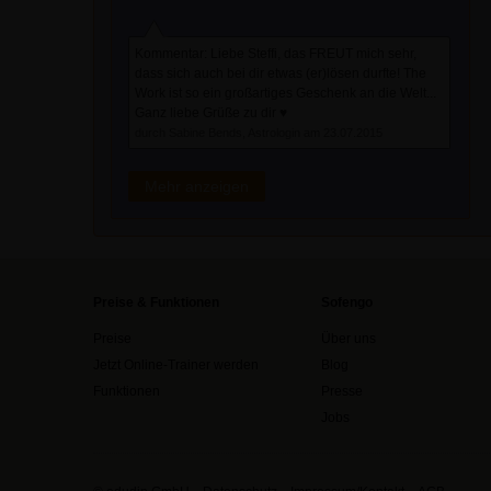
Kommentar: Liebe Steffi, das FREUT mich sehr,
dass sich auch bei dir etwas (er)lösen durfte! The
Work ist so ein großartiges Geschenk an die Welt...
Ganz liebe Grüße zu dir ♥
durch Sabine Bends, Astrologin am 23.07.2015
Mehr anzeigen
Preise & Funktionen
Sofengo
Preise
Über uns
Jetzt Online-Trainer werden
Blog
Funktionen
Presse
Jobs