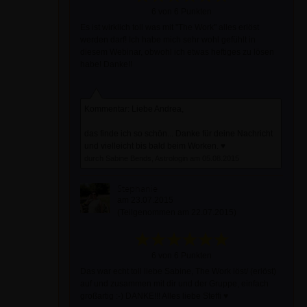
6 von 6 Punkten
Es ist wirklich toll was mit "The Work" alles erlöst
werden darf! Ich habe mich sehr wohl gefühlt in
diesem Webinar, obwohl ich etwas heftiges zu lösen
habe! Danke!!
Kommentar: Liebe Andrea,
das finde ich so schön... Danke für deine Nachricht
und vielleicht bis bald beim Worken. ♥
durch Sabine Bends, Astrologin am 05.08.2015
Stephanie
am 23.07.2015
(Teilgenommen am 22.07.2015)
6 von 6 Punkten
Das war echt toll liebe Sabine, The Work löst/ (erlöst)
auf und zusammen mit dir und der Gruppe, einfach
großartig :-) DANKE!!! Alles liebe Steffi ♥