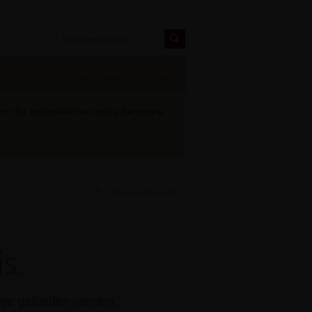
Registrieren
Login
 für spirituelle live online Seminare:
RSS-Feed abonnieren
s.
rage gefunden werden.