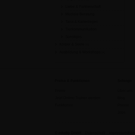
Liebe & Partnerschaft
Mediale Beratung
Tarot & Kartenlegen
Tierkommunikation
Sonstiges
Körper & Seele
[0]
Ausbildung & Workshops
[4]
Preise & Funktionen
Sofengo
Preise
Über uns
Jetzt Online-Trainer werden
Blog
Funktionen
Presse
Jobs
© edudip GmbH
Datenschutz
Impressum/Kont