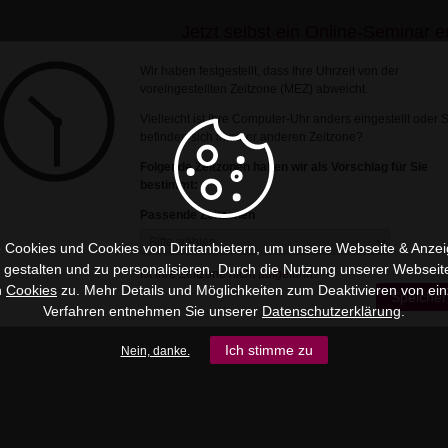
Jetzt selbst ein Online-Seminar er
Wir haben festgestellt, dass Ihre Uhrzeit von der
voreingestellten Zeitzone (MEZ) abweicht.
Vielleicht ist Ihre Computer-Uhr anders eingestellt oder 
befinden sich in einer anderen Zeitzone?
Folgende Zeitzonen haben wir als Vorschlag für Sie
bestimmt:
Passende Zeitzonen
 Cookies und Cookies von Drittanbietern, um unsere Webseite & Anzeig
u gestalten und zu personalisieren. Durch die Nutzung unserer Webseit
Ist Ihre Zeitzone nicht aufgeführt?
n
Cookies
zu. Mehr Details und Möglichkeiten zum Deaktivieren von ein
Speicher
Verfahren entnehmen Sie unserer
Datenschutzerklärung
.
Ich stimme zu
Nein, danke.