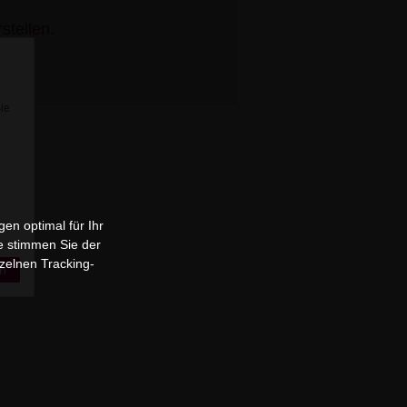
stellen.
Sie
en optimal für Ihr
e stimmen Sie der
zelnen Tracking-
n