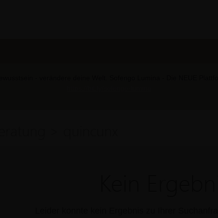
wusstsein - verändere deine Welt. Sofengo Lumina - Die NEUE Plattform
https://bit.ly/sofengo-lumina
eratung > quincunx
Kein Ergebni
Leider konnte kein Ergebnis zu Ihrer Suchanf