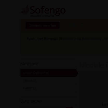
Seminar erstellen
Marktplatz
Wichtiger Hinweis:
Erweitere dein Bewusstsein - ver
Mediale 
Marktplatz
Online-Seminare
[0]
Videos
[0]
Trainer
[0]
Durchsuchen
Lei