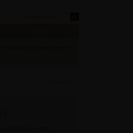
Registrieren
Login
 für spirituelle live online Seminare:
r
RSS-Feed abonnieren
s.
rage gefunden werden.