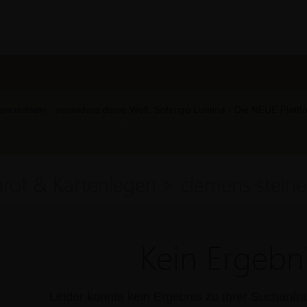
wusstsein - verändere deine Welt. Sofengo Lumina - Die NEUE Plattform
https://bit.ly/sofengo-lumina
arot & Kartenlegen > clemens steine
Kein Ergebni
Leider konnte kein Ergebnis zu Ihrer Suchanf