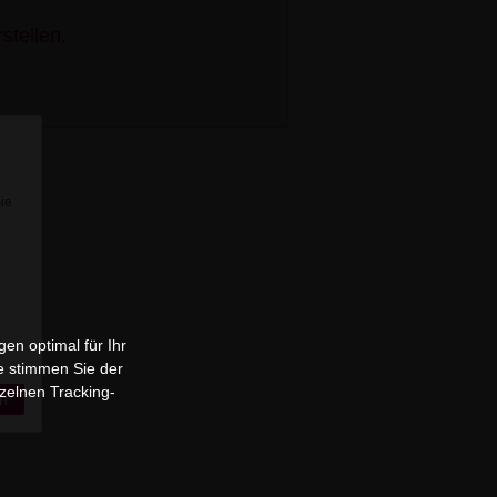
stellen.
Sie
en optimal für Ihr
e stimmen Sie der
zelnen Tracking-
n