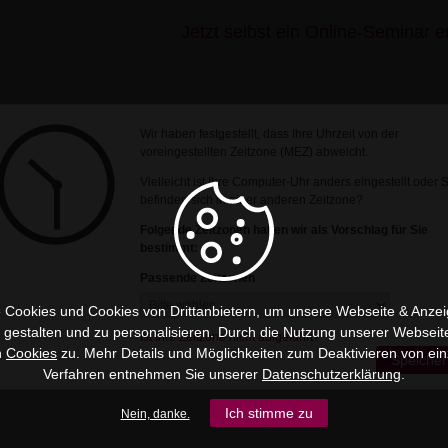
Jetzt selbst ein Online-Seminar er
Wir haben festgestellt, dass Ihre Uhrzeit von der
voreingestellten Zeitzone (MEZ) abweicht.
Vielleicht ist Ihre Computer-Uhr anders eingestellt oder 
befinden sich in einer anderen Zeitzone?
Folgende Zeitzonen haben wir als Vorschlag für Sie
bestimmt:
Passende Zeitzonen
 Cookies und Cookies von Drittanbietern, um unsere Webseite & Anzeig
u gestalten und zu personalisieren. Durch die Nutzung unserer Webseit
Ist Ihre Zeitzone nicht aufgeführt?
n
Cookies
zu. Mehr Details und Möglichkeiten zum Deaktivieren von ein
Speicher
Verfahren entnehmen Sie unserer
Datenschutzerklärung
.
Ich stimme zu
Nein, danke.