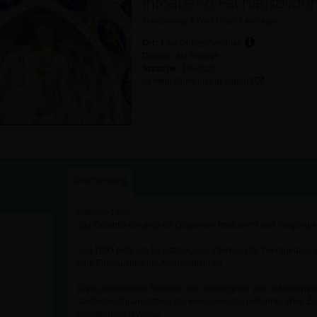
Infoabend Fachausbildu
In
Ausbildung & Workshops
>
Astrologie
Ort:
Live Online-Seminar
Datum:
auf Anfrage
Sprache:
Deutsch
Ist mein Computer geeignet?
Beschreibung
Astromedizin-
das Geburtshoroskop als Diagnose- Instrument und Wegbegleit
Seit 1999 biete ich für astrologisch interessierte Therapeuten 
eine Fachausbildung Astromedizin an.
Diese medizinisch fundierte und astrologisch sehr differenzie
sämtliche Organsysteme der Humanmedizin mit ihren Wirk- 
verständlichen Weise.