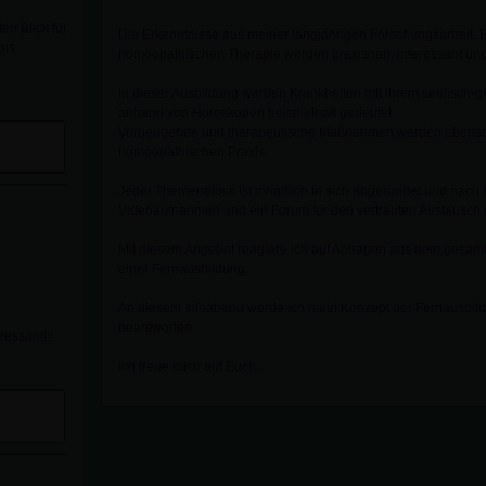
en Blick für
Die Erkenntnisse aus meiner langjährigen Forschungsarbeit, B
bis
homöopathischen Therapie werden praxisnah, interessant und 
In dieser Ausbildung werden Krankheiten mit ihrem seelisch-ge
anhand von Horoskopen beispielhaft gedeutet.
Vorbeugende und therapeutische Maßnahmen werden ebenso v
homöopathischen Praxis.
Jeder Themenblock ist inhaltlich in sich abgerundet und nach 
Videoaufnahmen und ein Forum für den vertrauten Austausch 
Mit diesem Angebot reagiere ich auf Anfragen aus dem gesa
einer Fernausbildung.
An diesem Infoabend werde ich mein Konzept der Fernausbild
beantworten.
ressant!!!
Ich freue mich auf Euch...