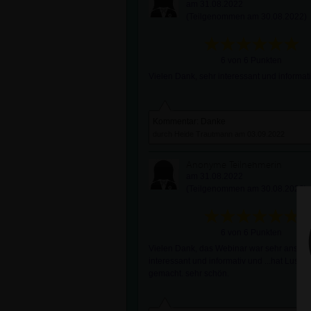
am 31.08.2022
(Teilgenommen am 30.08.2022)
6 von 6 Punkten
Vielen Dank, sehr interessant und informati
Kommentar: Danke
durch Heide Trautmann am 03.09.2022
Anonyme Teilnehmerin
am 31.08.2022
(Teilgenommen am 30.08.2022)
6 von 6 Punkten
Vielen Dank, das Webinar war sehr anscha
interessant und informativ und ...hat Lust a
gemacht. sehr schön.