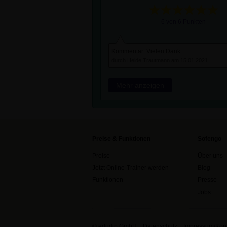
6 von 6 Punkten
Kommentar: Vielen Dank
durch Heide Trautmann am 15.01.2021
Mehr anzeigen
Preise & Funktionen
Sofengo
Preise
Über uns
Jetzt Online-Trainer werden
Blog
Funktionen
Presse
Jobs
© edudip GmbH
Datenschutz
Impressum/Kont