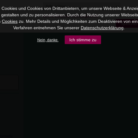
 Cookies und Cookies von Drittanbietern, um unsere Webseite & Anzeig
u gestalten und zu personalisieren. Durch die Nutzung unserer Webseit
Ist Ihre Zeitzone nicht aufgeführt?
n
Cookies
zu. Mehr Details und Möglichkeiten zum Deaktivieren von ein
Speicher
Verfahren entnehmen Sie unserer
Datenschutzerklärung
.
Ich stimme zu
Nein, danke.
formativ.