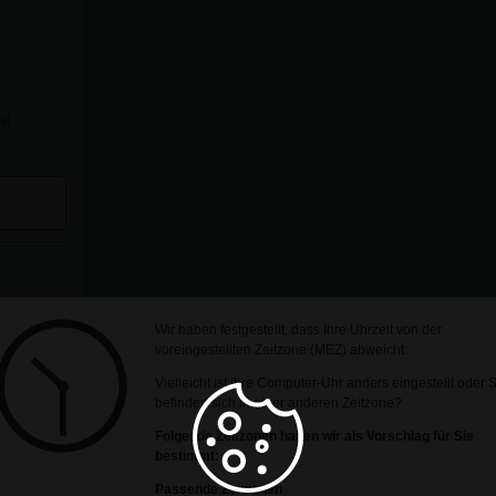
v!
Wir haben festgestellt, dass Ihre Uhrzeit von der
voreingestellten Zeitzone (MEZ) abweicht.
Vielleicht ist Ihre Computer-Uhr anders eingestellt oder 
ulich,
befinden sich in einer anderen Zeitzone?
uf mehr
Folgende Zeitzonen haben wir als Vorschlag für Sie
bestimmt:
Passende Zeitzonen