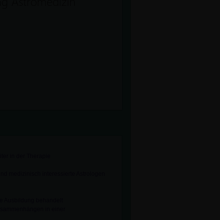
ng Astromedizin
er in der Therapie
und medizinisch interessierte Astrologen
rte Ausbildung behandelt
Zusammenhängen in einer