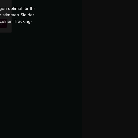
en optimal für Ihr
e stimmen Sie der
zelnen Tracking-
n