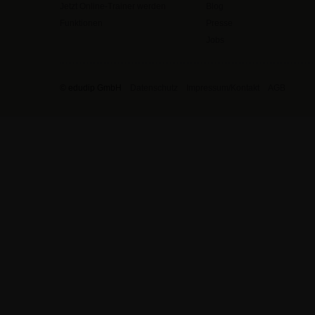
Jetzt Online-Trainer werden
Blog
Funktionen
Presse
Jobs
© edudip GmbH
Datenschutz
Impressum/Kontakt
AGB