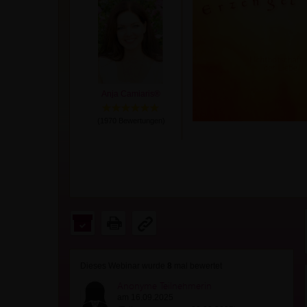
Anja Camiaris®
(
1970
Bewertungen)
Dieses Webinar wurde
8
mal bewertet
Anonyme Teilnehmerin
am 16.09.2025