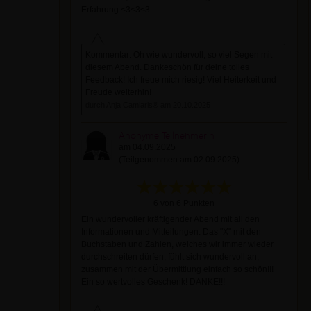
Erfahrung <3<3<3
Kommentar: Oh wie wundervoll, so viel Segen mit
diesem Abend. Dankeschön für deine tolles
Feedback! Ich freue mich riesig! Viel Heiterkeit und
Freude weiterhin!
durch Anja Camiaris® am 20.10.2025
Anonyme Teilnehmerin
am 04.09.2025
(Teilgenommen am 02.09.2025)
6 von 6 Punkten
Ein wundervoller kräftigender Abend mit all den
Informationen und Mitteilungen. Das "X" mit den
Buchstaben und Zahlen, welches wir immer wieder
durchschreiten dürfen, fühlt sich wundervoll an;
zusammen mit der Übermittlung einfach so schön!!!
Ein so wertvolles Geschenk! DANKE!!!