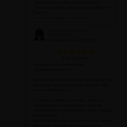
Kommentar: Wie schön, dass es solch ein
bleibendes Erlebnis ist für dich! Dankeschön von
Herzen!
durch Anja Camiaris® am 20.10.2025
Anonyme Teilnehmerin
am 15.09.2025
(Teilgenommen am 02.09.2025)
6 von 6 Punkten
JA<3 was für ein unermessliches
Segensgeschenk<3<3<3
und unfassbar und immer wieder so erstaunlich wie
die geistige Welt arbeitet und dich anleitet ~ liebe
Anja~ Innigsten Dank <3
Es ist sehr inspirierend zu erleben, was für ein
wundervoller reiner Kanal du bist <3 und wie
hingebungsvoll du dem höchsten Licht der reinsten
Liebe dienst <3
Das ist jedes Mal eine unendlich wertvolle, zutiefst
berührende, nährende und so segensreiche