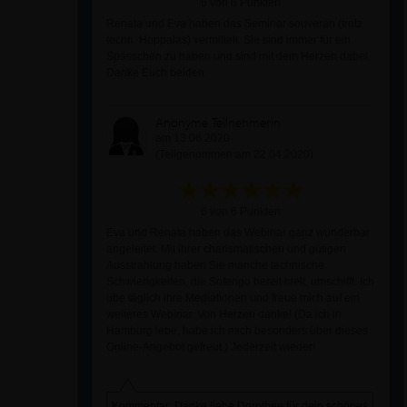
6 von 6 Punkten
Renata und Eva haben das Seminar souverän (trotz
techn. Hoppalas) vermittelt. Sie sind immer für ein
Spässchen zu haben und sind mit dem Herzen dabei.
Danke Euch beiden.
Anonyme Teilnehmerin
am 13.06.2020
(Teilgenommen am 22.04.2020)
6 von 6 Punkten
Eva und Renata haben das Webinar ganz wunderbar
angeleitet. Mit ihrer charismatischen und gütigen
Ausstrahlung haben Sie manche technische
Schwierigkeiten, die Sofengo bereit hielt, umschifft. Ich
übe täglich ihre Mediationen und freue mich auf ein
weiteres Webinar. Von Herzen danke! (Da ich in
Hamburg lebe, habe ich mich besonders über dieses
Online-Angebot gefreut.) Jederzeit wieder!
Kommentar: Danke liebe Dorothee für dein schönes