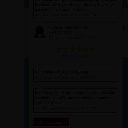
Feedback. Wir freuen uns sehr, dass es dir gefallen
hat und auch auf ein nächstes Mal :-)
durch Energetiker Akademie am 15.06.2020
Anonyme Teilnehmerin
am 12.06.2020
(Teilgenommen am 22.04.2020)
6 von 6 Punkten
Kommentar: Hat sehr gut geklappt
durch Anonymer Teilnehmer am 12.06.2020
Kommentar: Danke dir vielmals liebe Gaby für dein
Feedback :-). Schön, dass du dabei warst und bis
zum nächsten Mal.
durch Energetiker Akademie am 15.06.2020
Mehr anzeigen