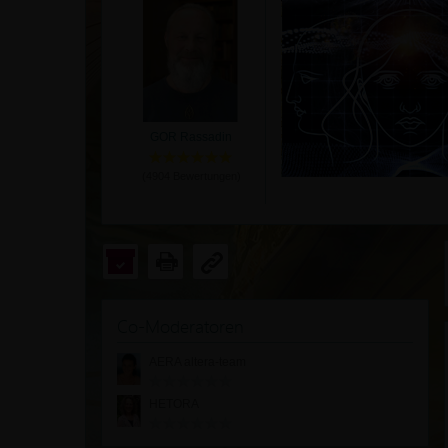
GOR Rassadin
(
4904
Bewertungen)
Co-Moderatoren
AERA altera-team
HETORA