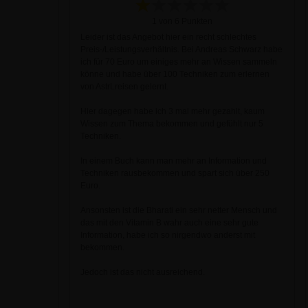
1 von 6 Punkten
Leider ist das Angebot hier ein recht schlechtes
Preis-/Leistungsverhältnis. Bei Andreas Schwarz habe
ich für 70 Euro um einiges mehr an Wissen sammeln
könne und habe über 100 Techniken zum erlernen
von AstrLreisen gelernt.
Hier dagegen habe ich 3 mal mehr gezahlt, kaum
Wissen zum Thema bekommen und gefühlt nur 5
Techniken.
In einem Buch kann man mehr an Information und
Techniken rausbekommen und spart sich über 250
Euro.
Ansonsten ist die Bharati ein sehr netter Mensch und
das mit den Vitamin B wahr auch eine sehr gute
Information, habe ich so nirgendwo anderst mit
bekommen.
Jedoch ist das nicht ausreichend.