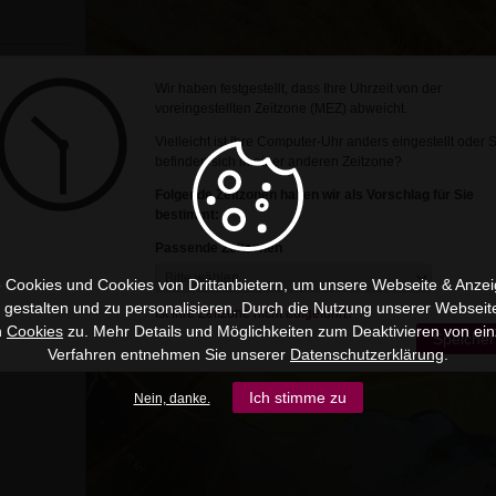
Wir haben festgestellt, dass Ihre Uhrzeit von der
voreingestellten Zeitzone (MEZ) abweicht.
Vielleicht ist Ihre Computer-Uhr anders eingestellt oder 
befinden sich in einer anderen Zeitzone?
Folgende Zeitzonen haben wir als Vorschlag für Sie
bestimmt:
Passende Zeitzonen
 Cookies und Cookies von Drittanbietern, um unsere Webseite & Anzeig
u gestalten und zu personalisieren. Durch die Nutzung unserer Webseit
Ist Ihre Zeitzone nicht aufgeführt?
n
Cookies
zu. Mehr Details und Möglichkeiten zum Deaktivieren von ein
Speicher
Verfahren entnehmen Sie unserer
Datenschutzerklärung
.
Ich stimme zu
Nein, danke.