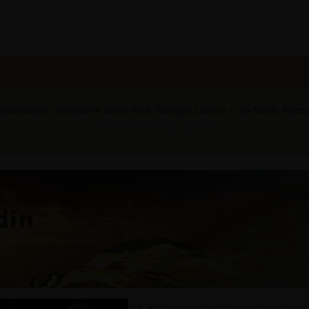
wusstsein - verändere deine Welt. Sofengo Lumina - Die NEUE Plattform
https://bit.ly/sofengo-lumina