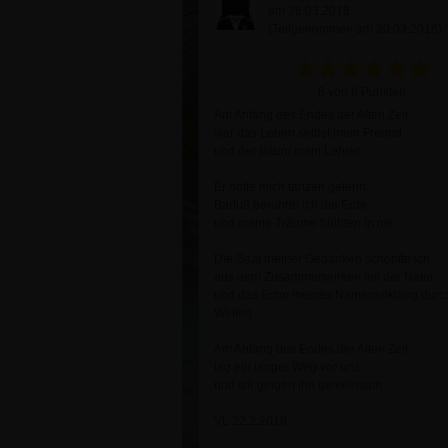
am 28.03.2018
(Teilgenommen am 20.03.2018)
6 von 6 Punkten
Am Anfang des Endes der Alten Zeit
war das Leben selbst mein Freund
und der Baum mein Lehrer
Er hatte mich tanzen gelehrt
Barfuß berührte ich die Erde
und meine Träume blühten in mir
Die Saat meiner Gedanken schöpfte ich
aus dem Zusammenwirken mit der Natur
und das Echo meines Namensnklang durch
Welten
Am Anfang des Endes der Alten Zeit
lag ein langer Weg vor uns
und wir gingen ihn gemeinsam
VL 22.2.2018