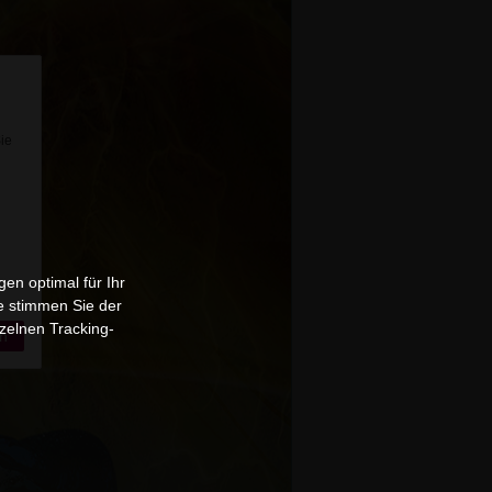
Sie
en optimal für Ihr
e stimmen Sie der
zelnen Tracking-
n