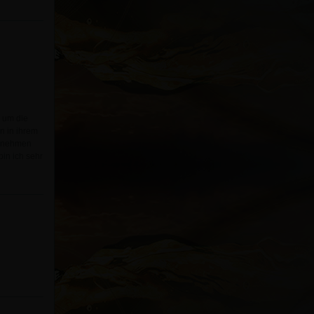
s um die
n in ihrem
u nehmen
bin ich sehr