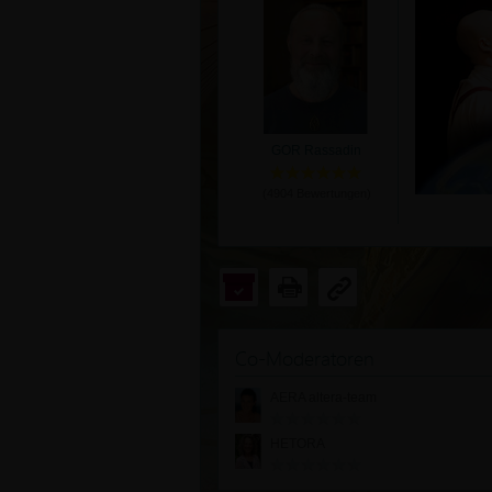
GOR Rassadin
(
4904
Bewertungen)
Co-Moderatoren
AERA altera-team
HETORA