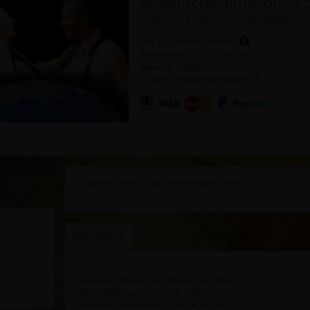
Militärische Situation in 
In
Ausbildung & Workshops
>
Transformation
Ort:
Live Online-Seminar
Video-Preis:
15,00 € inkl. MwSt.
Sprache:
Deutsch
Ist mein Computer geeignet?
Zu diesem Webinar gibt es eine Aufzeichnung.
Beschreibung
- Geht uns Spirituelle das überhaupt etwas an?
- Gefahren-Struktur des globalen Konflikts
- Interessen-Lage und Kräfte-Verhältnis
- Rasante Veränderungen der letzten Zeit