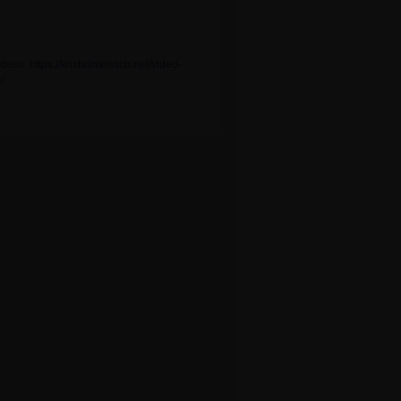
Videos.
https://kristallmensch.net/video-
/