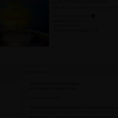
Das innere Löwentor
In
Ausbildung & Workshops
>
Persönlichkeitsentwi
Ort:
Live Online-Seminar
Datum:
auf Anfrage
Sprache:
Deutsch
Ist mein Computer geeignet?
Beschreibung
Sonnenfinsternis-Sonnenaufgang
Das Löwentor in deinem Körper
Kali-Sonnengöttin führt
Wir befinden uns mal wieder in einem Löwe-Zeitfenster. Diesm
Wieder mal geht es um Neuwahlen in der politischen Szene, 
Alienwarnungen - und: um das Erwachen deiner menschlichen M