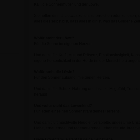
Kali, die Sonnenmutter, und der Löwe.
Sie helfen dir nicht, etwas zu tun, zu erreichen oder zu lösen
alles dies selbst bist, dass alles in dir ist, was das Goldene Ze
Wofür steht der Löwe?
Für die Sonne im eigenen Herzen.
Und damit für: Kraft, Mut und Präsenz, Emotionslosigkeit, Kons
eigene Persönlichkeit in der Herde (in der Menschheit) angeht
Wofür steht die Löwin?
Für den Sonnenaufgang im eigenen Herzen.
Und damit für: Schutz, Nahrung und Instinkt, Mitgefühl, Trost
heraus!
Und wofür steht das Löwenkind?
Für jeden einzelnen Sonnenstrahl deines Herzens.
Und damit für: machtvolle Neugier, verspielte, ungestüme Un
Liebe, erneuernde und regenerierende Lebensfreude, kreative,
Diese Löwenfamilie steht für deine Selbstliebe.