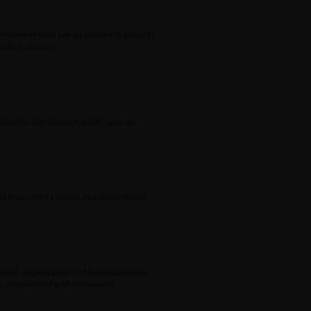
, sondern einfach nur zu erkennen, dass du
italter ausmacht.
equenz und völlige Klarheit, was die
.
 und brüllendes Lachen. Aus dem Herzen
schuld, ungezügelte und bedingungslose
 zerstörerische Abenteuerlust.