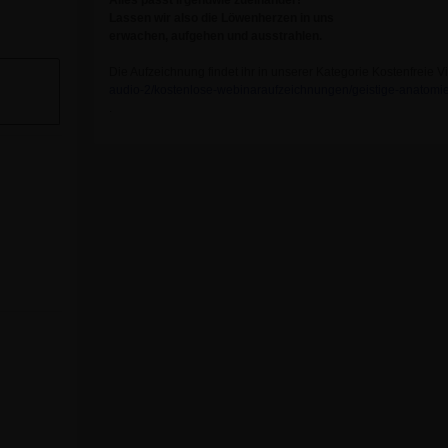
Alles passt irgendwie zueinander!
Lassen wir also die Löwenherzen in uns
erwachen, aufgehen und ausstrahlen.
Die Aufzeichnung findet ihr in unserer Kategorie Kostenfreie 
audio-2/kostenlose-webinaraufzeichnungen/geistige-anatomie
.