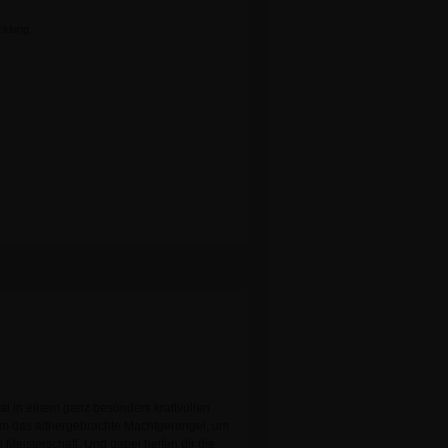
cklung
al in einem ganz besonders kraftvollen.
um das althergebrachte Machtgerangel, um
eisterschaft. Und dabei helfen dir die