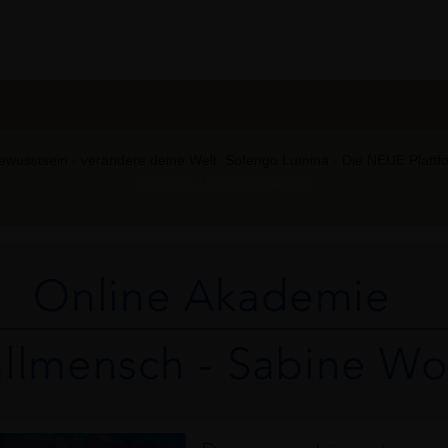
wusstsein - verändere deine Welt. Sofengo Lumina - Die NEUE Plattform
https://bit.ly/sofengo-lumina