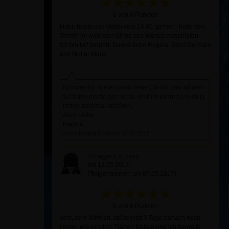
6 von 6 Punkten
Habe heute das Video vom 14.05. gehört - hatte den
Termin im wahrsten Sinne des Wortes verschlafen.
Ich bin tief berührt. Danke liebe Regina, Saint Germain
und Mutter Maria.
Kommentar: Vielen Dank liebe Christl, das mit dem
Schlafen macht gar nichts. Und ihr könnt es euch ja
immer nochmal anhören.
Alles Liebe
Regina
durch Regina Ernst am 15.05.2017
hildegard schaab
am 12.05.2017
(Teilgenommen am 07.05.2017)
6 von 6 Punkten
sehr, sehr hilfreich, spüre jetzt 3 Tage danach noch
immer, wie er wirkt. Tränen fließen und ich begreife