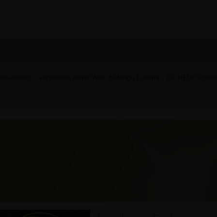
wusstsein - verändere deine Welt. Sofengo Lumina - Die NEUE Plattform
https://bit.ly/sofengo-lumina