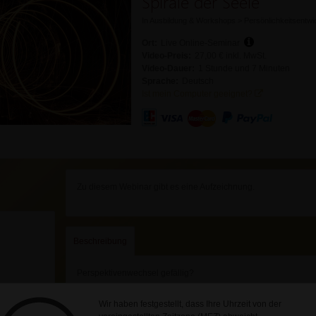
Spirale der Seele
In
Ausbildung & Workshops
>
Persönlichkeitsentwi
Ort:
Live Online-Seminar
Video-Preis:
27,00 € inkl. MwSt.
Video-Dauer:
1 Stunde und 7 Minuten
Sprache:
Deutsch
Ist mein Computer geeignet?
Zu diesem Webinar gibt es eine Aufzeichnung.
Beschreibung
Perspektivenwechsel gefällig?
Dann bist du hier genau richtig!
Wir haben festgestellt, dass Ihre Uhrzeit von der