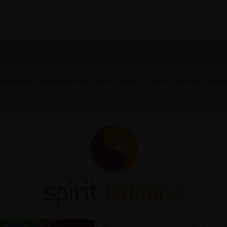
wusstsein - verändere deine Welt. Sofengo Lumina - Die NEUE Plattform
https://bit.ly/sofengo-lumina