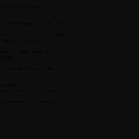
sicher auch überrascht sein, wie viel
stärken, ist ein ganz besonderes Erlebnis.
ermöglicht, selbstbestimmt ihre Zyklen zu
le Entwicklung zu nutzen.
ionen unterstützt und kräftigt diesen
inweihen.
über dieses alte Wissen und haben es über
ungs-Webinar!
spannenden Austausch von Frau zu Frau!
et, sodass jede Teilnehmerin sich die