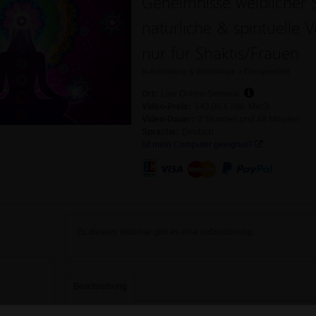
Geheimnisse weiblicher 
natürliche & spirituell
nur für Shaktis/Frauen
In
Ausbildung & Workshops
>
Energiearbeit
Ort:
Live Online-Seminar
Video-Preis:
143,00 € inkl. MwSt.
Video-Dauer:
3 Stunden und 48 Minuten
Sprache:
Deutsch
Ist mein Computer geeignet?
Zu diesem Webinar gibt es eine Aufzeichnung.
Beschreibung