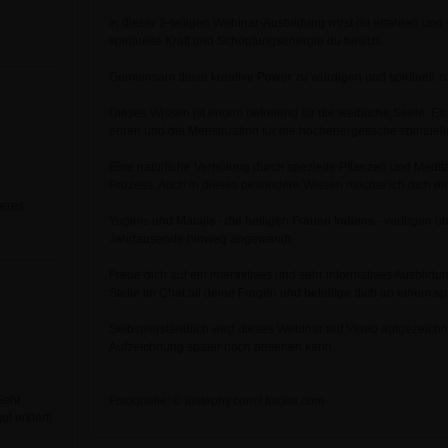
In dieser 3-teiligen Webinar-Ausbildung wirst du erfahren und 
spirituelle Kraft und Schöpfungsenergie du besitzt.
Gemeinsam diese kreative Power zu würdigen und spirituell zu 
Dieses Wissen ist enorm befreiend für die weibliche Seele. Es 
ehren und die Menstruation für die hochenergetische spirituel
Eine natürliche Verhütung durch spezielle Pflanzen und Meditat
Prozess. Auch in dieses besondere Wissen möchte ich dich e
deres
Yoginis und Matajis - die heiligen Frauen Indiens - verfügen 
Jahrtausende hinweg angewandt.
Freue dich auf ein interaktives und sehr informatives Ausbild
Stelle im Chat all deine Fragen und beteilige dich an einem 
Selbstverständlich wird dieses Webinar auf Video aufgezeichn
Aufzeichnung später noch ansehen kann.
Sehr
Fotoquelle: © iostephy.com / fotolia.com
t erklärt!