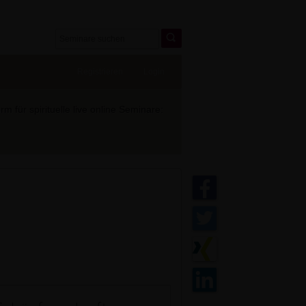
Registrieren
Login
 für spirituelle live online Seminare: