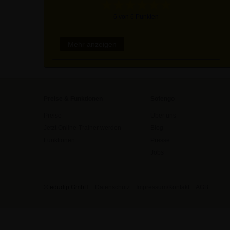
6 von 6 Punkten
Mehr anzeigen
Preise & Funktionen
Sofengo
Preise
Über uns
Jetzt Online-Trainer werden
Blog
Funktionen
Presse
Jobs
© edudip GmbH
Datenschutz
Impressum/Kontakt
AGB