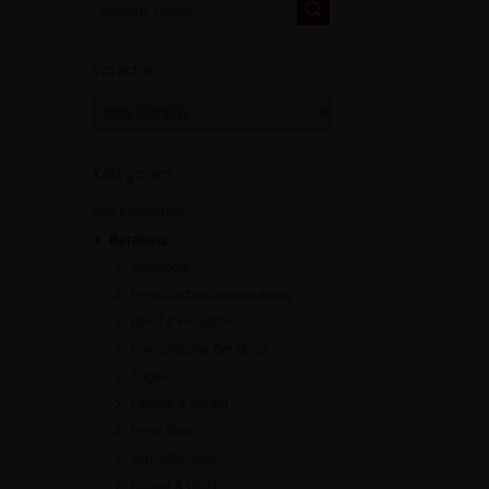
Sprache
Kategorien
Alle Kategorien
[30]
Beratung
[4]
Astrologie
Persönlichkeitsentwicklung
Beruf & Finanzen
Energetische Beratung
Engel
Familie & Kinder
Feng Shui
Jenseitskontakt
Körper & Geist