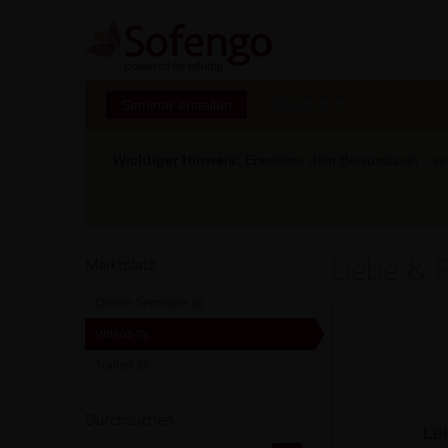
Seminar erstellen
Marktplatz
Wichtiger Hinweis:
Erweitere dein Bewusstsein - ver
Liebe & P
Marktplatz
Online-Seminare
[0]
Videos
[0]
Trainer
[0]
Durchsuchen
Lei