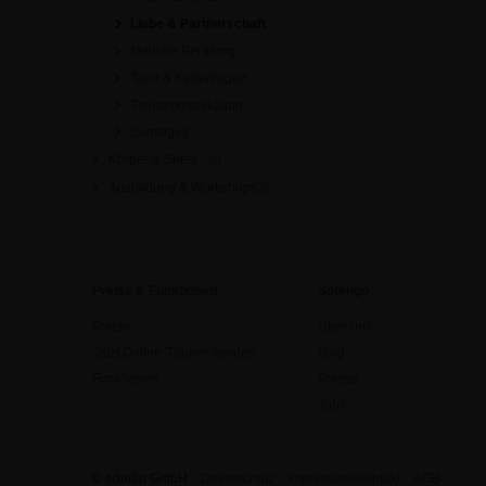
Liebe & Partnerschaft
Mediale Beratung
Tarot & Kartenlegen
Tierkommunikation
Sonstiges
Körper & Seele
[26]
Ausbildung & Workshops
[0]
Preise & Funktionen
Sofengo
Preise
Über uns
Jetzt Online-Trainer werden
Blog
Funktionen
Presse
Jobs
© edudip GmbH
Datenschutz
Impressum/Kontakt
AGB