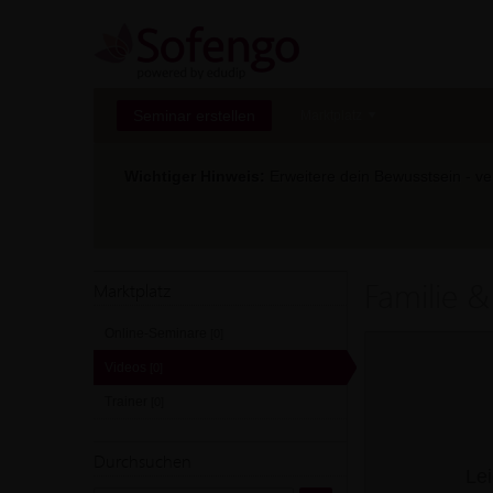
Seminar erstellen
Marktplatz
Wichtiger Hinweis:
Erweitere dein Bewusstsein - ver
Familie &
Marktplatz
Online-Seminare
[0]
Videos
[0]
Trainer
[0]
Durchsuchen
Lei