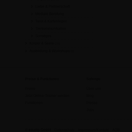
Liebe & Partnerschaft
Mediale Beratung
Tarot & Kartenlegen
Tierkommunikation
Sonstiges
Körper & Seele
[26]
Ausbildung & Workshops
[0]
Preise & Funktionen
Sofengo
Preise
Über uns
Jetzt Online-Trainer werden
Blog
Funktionen
Presse
Jobs
© edudip GmbH
Datenschutz
Impressum/Kontakt
AGB