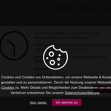
Jetzt selbst ein Online-Seminar er
Wir haben festgestellt, dass Ihre Uhrzeit von der
voreingestellten Zeitzone (MEZ) abweicht.
Vielleicht ist Ihre Computer-Uhr anders eingestellt oder 
befinden sich in einer anderen Zeitzone?
Folgende Zeitzonen haben wir als Vorschlag für Sie
bestimmt:
Passende Zeitzonen
 Cookies und Cookies von Drittanbietern, um unsere Webseite & Anzeig
u gestalten und zu personalisieren. Durch die Nutzung unserer Webseit
Ist Ihre Zeitzone nicht aufgeführt?
n
Cookies
zu. Mehr Details und Möglichkeiten zum Deaktivieren von ein
Speicher
Verfahren entnehmen Sie unserer
Datenschutzerklärung
.
Ich stimme zu
Nein, danke.