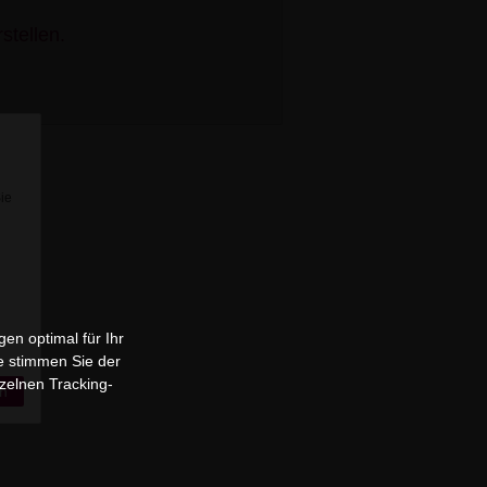
stellen.
Sie
en optimal für Ihr
e stimmen Sie der
zelnen Tracking-
n