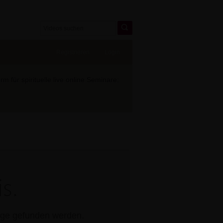
Registrieren
Login
 für spirituelle live online Seminare:
s.
rage gefunden werden.