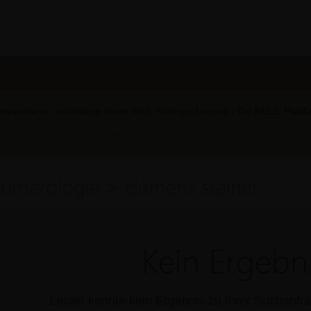
wusstsein - verändere deine Welt. Sofengo Lumina - Die NEUE Plattform
https://bit.ly/sofengo-lumina
umerologie > clemens steiner
Kein Ergebni
Leider konnte kein Ergebnis zu Ihrer Suchanf