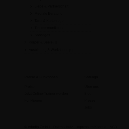
Liebe & Partnerschaft
Mediale Beratung
Tarot & Kartenlegen
Tierkommunikation
Sonstiges
Körper & Seele
[1]
Ausbildung & Workshops
[1]
Preise & Funktionen
Sofengo
Preise
Über uns
Jetzt Online-Trainer werden
Blog
Funktionen
Presse
Jobs
© edudip GmbH
Datenschutz
Impressum/Kontakt
AGB