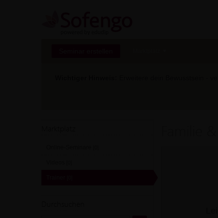
Seminar erstellen
Marktplatz
Wichtiger Hinweis:
Erweitere dein Bewusstsein - ver
Familie &
Marktplatz
Online-Seminare
[0]
Videos
[0]
Trainer
[0]
Durchsuchen
Lei