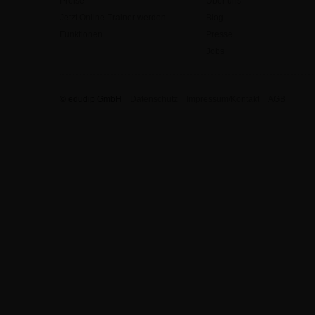
Preise
Über uns
Jetzt Online-Trainer werden
Blog
Funktionen
Presse
Jobs
© edudip GmbH
Datenschutz
Impressum/Kontakt
AGB