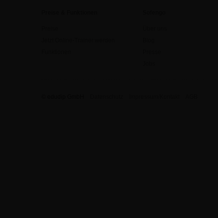
Preise & Funktionen
Sofengo
Preise
Über uns
Jetzt Online-Trainer werden
Blog
Funktionen
Presse
Jobs
© edudip GmbH
Datenschutz
Impressum/Kontakt
AGB