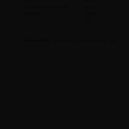
Preise
Über uns
Jetzt Online-Trainer werden
Blog
Funktionen
Presse
Jobs
© edudip GmbH
Datenschutz
Impressum/Kontakt
AGB