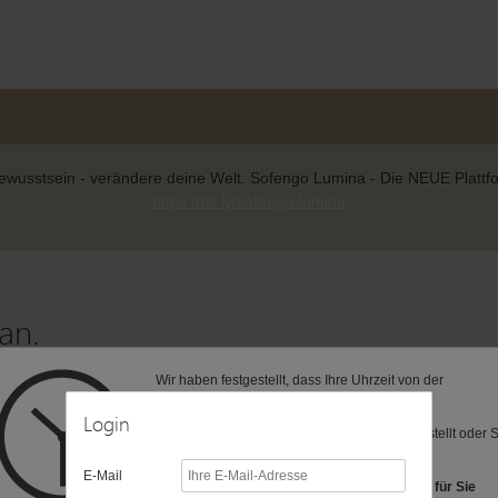
wusstsein - verändere deine Welt. Sofengo Lumina - Die NEUE Plattform
https://bit.ly/sofengo-lumina
an.
Wir haben festgestellt, dass Ihre Uhrzeit von der
 zur gewünschten Seite weitergeleitet.
voreingestellten Zeitzone (MEZ) abweicht.
Login
Vielleicht ist Ihre Computer-Uhr anders eingestellt oder 
befinden sich in einer anderen Zeitzone?
E-Mail
Folgende Zeitzonen haben wir als Vorschlag für Sie