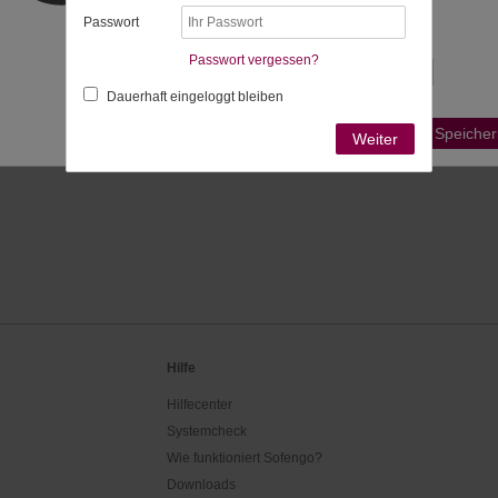
bestimmt:
Passwort
Passende Zeitzonen
Passwort vergessen?
Dauerhaft eingeloggt bleiben
Ist Ihre Zeitzone nicht aufgeführt?
Speicher
Weiter
Hilfe
Hilfecenter
Systemcheck
Wie funktioniert Sofengo?
Downloads