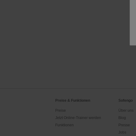
Preise & Funktionen
Sofengo
Preise
Über uns
Jetzt Online-Trainer werden
Blog
Funktionen
Presse
Jobs