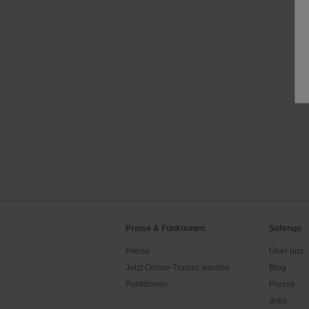
Preise & Funktionen
Sofengo
Preise
Über uns
Jetzt Online-Trainer werden
Blog
Funktionen
Presse
Jobs