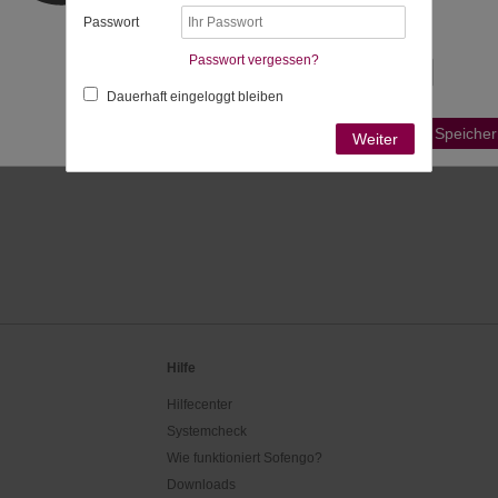
bestimmt:
Passwort
Passende Zeitzonen
Passwort vergessen?
Dauerhaft eingeloggt bleiben
Ist Ihre Zeitzone nicht aufgeführt?
Speicher
Weiter
Hilfe
Hilfecenter
Systemcheck
Wie funktioniert Sofengo?
Downloads