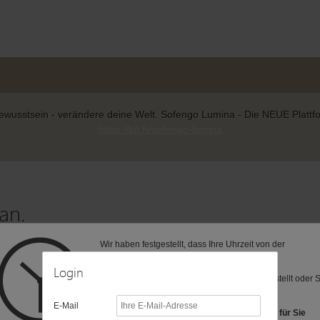
wusstsein - verändere deine Welt. Sofengo Lumina - Die NEUE Plattform
https://bit.ly/sofengo-lumina
an.
Wir haben festgestellt, dass Ihre Uhrzeit von der
 zur gewünschten Seite weitergeleitet.
voreingestellten Zeitzone (MEZ) abweicht.
Login
Vielleicht ist Ihre Computer-Uhr anders eingestellt oder 
befinden sich in einer anderen Zeitzone?
E-Mail
Folgende Zeitzonen haben wir als Vorschlag für Sie