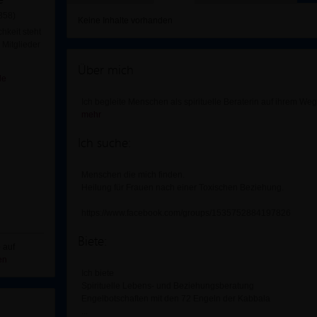
358)
Keine Inhalte vorhanden
hkeit steht
Mitglieder
Über mich
de
Ich begleite Menschen als spirituelle Beraterin auf ihrem We
mehr
Ich suche:
Menschen die mich finden.
Heilung für Frauen nach einer Toxischen Beziehung.
https://www.facebook.com/groups/1535752884197826
Biete:
 auf
en
Ich biete
Spirituelle Lebens- und Beziehungsberatung
Engelbotschaften mit den 72 Engeln der Kabbala
...