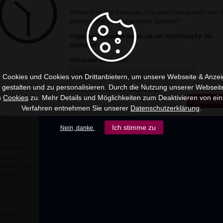
Vielleicht ist Ihre Computer-Uhr anders eingestellt oder 
befinden sich in einer anderen Zeitzone?
gel Aniel:
Folgende Zeitzonen haben wir als Vorschlag für Sie
grenzenden
bestimmt:
Passende Zeitzonen
 Cookies und Cookies von Drittanbietern, um unsere Webseite & Anzeig
u gestalten und zu personalisieren. Durch die Nutzung unserer Webseit
Ist Ihre Zeitzone nicht aufgeführt?
n
Cookies
zu. Mehr Details und Möglichkeiten zum Deaktivieren von ein
Speicher
Verfahren entnehmen Sie unserer
Datenschutzerklärung
.
ersönliche
€"
Ich stimme zu
Nein, danke.
 war sehr
r wieder
 werden, zu
erzen
eg der