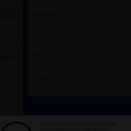
mehr
gel Aniel:
Spezialisiert auf:
grenzenden
Spirituelle Begleitung für Frauen nach toxischen Beziehunge
Wenn eine Beziehung deine Seele
...
mehr
Beschreibung:
ersönliche
€"
Heilarbeit mit Engelenergien – Blockaden lösen & innere Kraf
Ich begleite dich mit
...
mehr
Ulrike
r.
Wir haben festgestellt, dass Ihre Uhrzeit von der
voreingestellten Zeitzone (MEZ) abweicht.