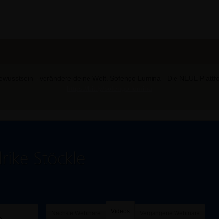
wusstsein - verändere deine Welt. Sofengo Lumina - Die NEUE Plattform
https://bit.ly/sofengo-lumina
rike Stöckle
Videos
Nächste Webinare
Vergangene Webinare
e