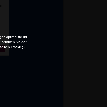
Sie
en optimal für Ihr
e stimmen Sie der
zelnen Tracking-
n