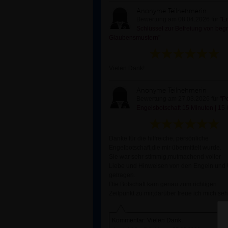
Anonyme Teilnehmerin
Bewertung am 08.04.2026 für
"En
Schlüssel zur Befreiung von be
Glaubensmustern"
Vielen Dank!
Anonyme Teilnehmerin
Bewertung am 27.03.2026 für
"P
Engelsbotschaft 15 Minuten | 15 
Danke für die hilfreiche, persönliche
Engelbotschaft,die mir übermittelt wurde.
Sie war sehr stimmig,mutmachend voller
Liebe und Hinweisen von den Engeln und 
getragen.
Die Botschaft kam genau zum richtigen
Zeitpunkt zu mir;darüber freue ich mich seh
Kommentar: Vielen Dank.