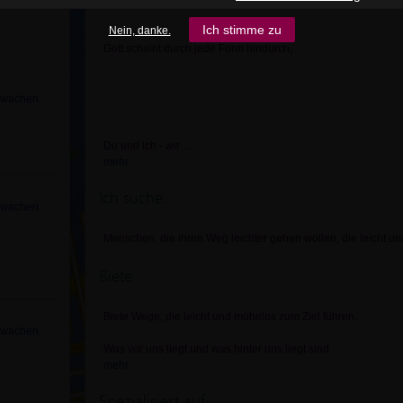
Ich stimme zu
Nein, danke.
Gott scheint durch jede Form hindurch,
rwachen
Du und ich - wir
...
mehr
Ich suche:
rwachen
Menschen, die ihren Weg leichter gehen wollen, die leicht u
Biete:
Biete Wege, die leicht und mühelos zum Ziel führen.
rwachen
Was vor uns liegt und was hinter uns liegt sind
...
mehr
Spezialisiert auf: