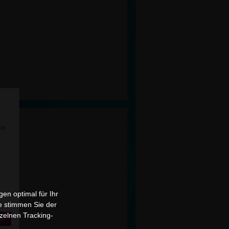
g
Sie
en optimal für Ihr
e stimmen Sie der
zelnen Tracking-
n