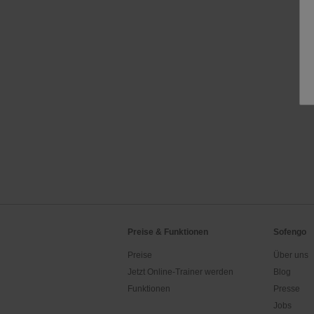
Preise & Funktionen
Sofengo
Preise
Über uns
Jetzt Online-Trainer werden
Blog
Funktionen
Presse
Jobs