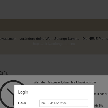
wusstsein - verändere deine Welt. Sofengo Lumina - Die NEUE Plattform
https://bit.ly/sofengo-lumina
an.
Wir haben festgestellt, dass Ihre Uhrzeit von der
 zur gewünschten Seite weitergeleitet.
voreingestellten Zeitzone (MEZ) abweicht.
Login
Vielleicht ist Ihre Computer-Uhr anders eingestellt oder 
befinden sich in einer anderen Zeitzone?
E-Mail
Folgende Zeitzonen haben wir als Vorschlag für Sie