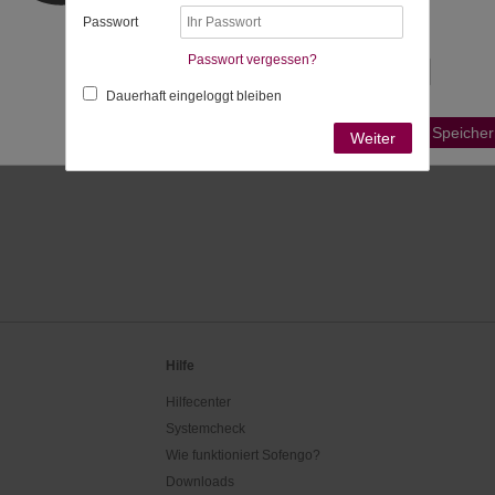
bestimmt:
Passwort
Passende Zeitzonen
Passwort vergessen?
Dauerhaft eingeloggt bleiben
Ist Ihre Zeitzone nicht aufgeführt?
Speicher
Weiter
Hilfe
Hilfecenter
Systemcheck
Wie funktioniert Sofengo?
Downloads