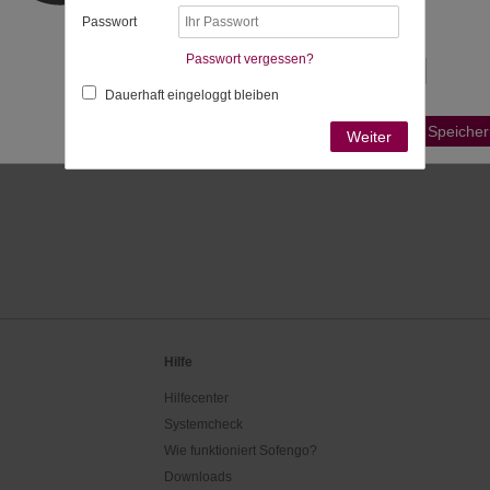
bestimmt:
Passwort
Passende Zeitzonen
Passwort vergessen?
Dauerhaft eingeloggt bleiben
Ist Ihre Zeitzone nicht aufgeführt?
Speicher
Weiter
Hilfe
Hilfecenter
Systemcheck
Wie funktioniert Sofengo?
Downloads