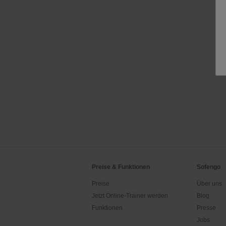
Preise & Funktionen
Sofengo
Preise
Über uns
Jetzt Online-Trainer werden
Blog
Funktionen
Presse
Jobs