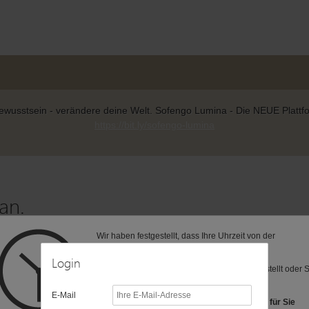
wusstsein - verändere deine Welt. Sofengo Lumina - Die NEUE Plattform
https://bit.ly/sofengo-lumina
an.
Wir haben festgestellt, dass Ihre Uhrzeit von der
 zur gewünschten Seite weitergeleitet.
voreingestellten Zeitzone (MEZ) abweicht.
Login
Vielleicht ist Ihre Computer-Uhr anders eingestellt oder 
befinden sich in einer anderen Zeitzone?
E-Mail
Folgende Zeitzonen haben wir als Vorschlag für Sie