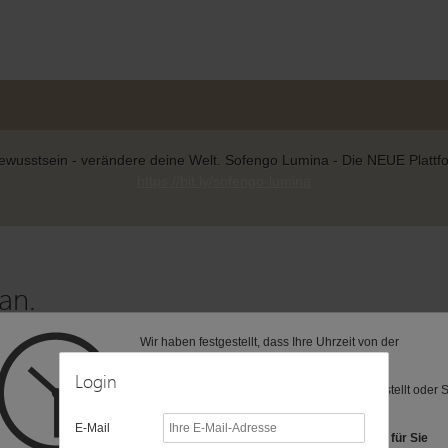
wusstsein - verändere deine Welt. Sofengo Lumina - Die NEUE Plattform
https://bit.ly/sofengo-lumina
an.
Wir haben festgestellt, dass Ihre Uhrzeit von der
 zur gewünschten Seite weitergeleitet.
voreingestellten Zeitzone (MEZ) abweicht.
Login
Vielleicht ist Ihre Computer-Uhr anders eingestellt oder 
befinden sich in einer anderen Zeitzone?
E-Mail
Folgende Zeitzonen haben wir als Vorschlag für Sie