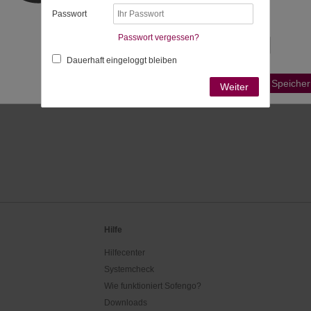
bestimmt:
Passwort
Passende Zeitzonen
Passwort vergessen?
Dauerhaft eingeloggt bleiben
Ist Ihre Zeitzone nicht aufgeführt?
Speicher
Weiter
Hilfe
Hilfecenter
Systemcheck
Wie funktioniert Sofengo?
Downloads