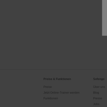
Preise & Funktionen
Sofengo
Preise
Über uns
Jetzt Online-Trainer werden
Blog
Funktionen
Presse
Jobs